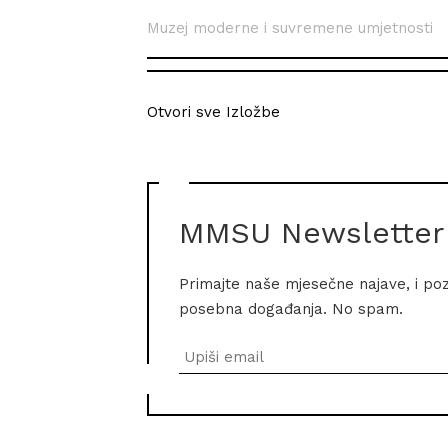
Muzej moderne i suvremene umjetnosti
Otvori sve Izložbe
MMSU Newsletter
Primajte naše mjesečne najave, i po
posebna događanja. No spam.