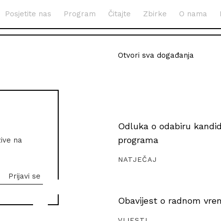
Posjetite nas
Program
Čitajte
Zbirke
O nama
Otvori sva događanja
Odluka o odabiru kandida
programa
zive na
NATJEČAJ
Obavijest o radnom vrem
VIJESTI