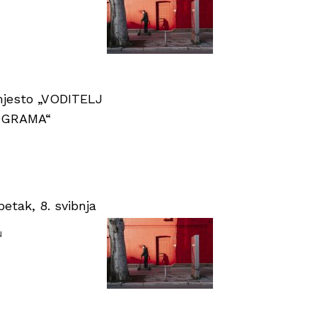
 mjesto „VODITELJ
OGRAMA“
tak, 8. svibnja
u