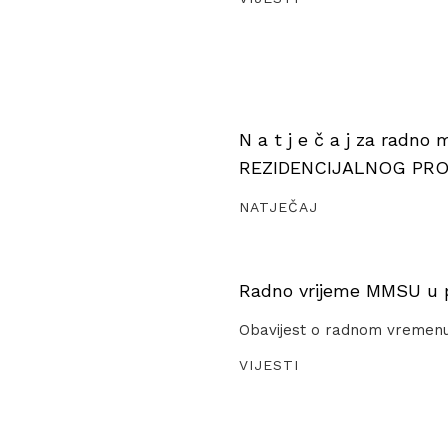
N a t j e č a j za radno
REZIDENCIJALNOG PR
NATJEČAJ
Radno vrijeme MMSU u pe
Obavijest o radnom vremen
VIJESTI