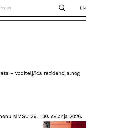
Press
EN
ta – voditelj/ica rezidencijalnog
enu MMSU 29. i 30. svibnja 2026.