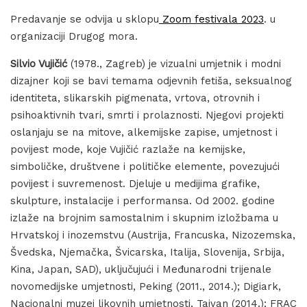
Predavanje se odvija u sklopu
Zoom festivala 2023
. u
organizaciji Drugog mora.
Silvio Vujičić
(1978., Zagreb) je vizualni umjetnik i modni
dizajner koji se bavi temama odjevnih fetiša, seksualnog
identiteta, slikarskih pigmenata, vrtova, otrovnih i
psihoaktivnih tvari, smrti i prolaznosti. Njegovi projekti
oslanjaju se na mitove, alkemijske zapise, umjetnost i
povijest mode, koje Vujičić razlaže na kemijske,
simboličke, društvene i političke elemente, povezujući
povijest i suvremenost. Djeluje u medijima grafike,
skulpture, instalacije i performansa. Od 2002. godine
izlaže na brojnim samostalnim i skupnim izložbama u
Hrvatskoj i inozemstvu (Austrija, Francuska, Nizozemska,
Švedska, Njemačka, Švicarska, Italija, Slovenija, Srbija,
Kina, Japan, SAD), uključujući i Međunarodni trijenale
novomedijske umjetnosti, Peking (2011., 2014.); Digiark,
Nacionalni muzej likovnih umjetnosti, Tajvan (2014.); FRAC