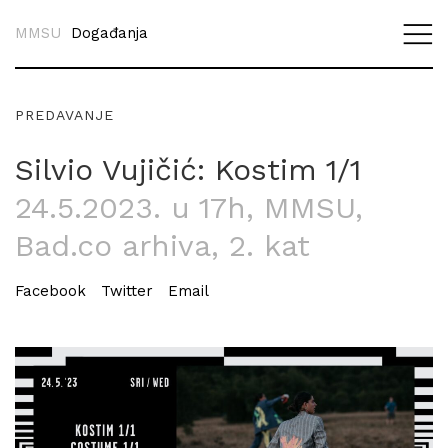
MMSU
Događanja
PREDAVANJE
Silvio Vujičić: Kostim 1/1
24.5.2023. u 17h
, MMSU,
Bad.co arhiva, 2. kat
Facebook
Twitter
Email