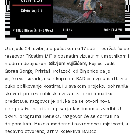
U srijedu 24. svibnja s početkom u 17 sati – održat će se
razgovor
“Kostim 1/1“
s poznatim vizualnim umjetnikom i
modnim dizajnerom
Silvijem Vujičićem
, koji će voditi
Goran Sergej Pristaš
. Polazeći od činjenice da je
Vujičićeva suradnja sa skupinom BADco. uvijek nadilazila
puko oblikovanje kostima i u svakom projektu pohranila
skriveni proces dubinski uvezan za problematiku
predstave, razgovor je prilika da se otvori nova
perspektiva na pitanja pisanja kostimom u izvedbi. U
okviru programa Refleks, razgovor će se održati na
drugom katu Muzeja moderne i suvremene umjetnosti, u
nedavno otvorenoj arhivi kolektiva BADco.