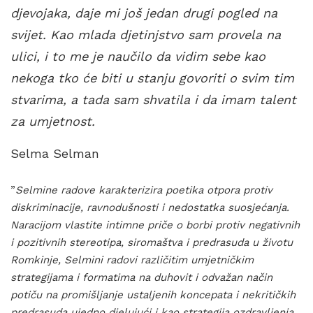
djevojaka, daje mi još jedan drugi pogled na
svijet. Kao mlada djetinjstvo sam provela na
ulici, i to me je naučilo da vidim sebe kao
nekoga tko će biti u stanju govoriti o svim tim
stvarima, a tada sam shvatila i da imam talent
za umjetnost.
Selma Selman
”
Selmine radove karakterizira poetika otpora protiv
diskriminacije, ravnodušnosti i nedostatka suosjećanja.
Naracijom vlastite intimne priče o borbi protiv negativnih
i pozitivnih stereotipa, siromaštva i predrasuda u životu
Romkinje, Selmini radovi različitim umjetničkim
strategijama i formatima na duhovit i odvažan način
potiču na promišljanje ustaljenih koncepata i nekritičkih
predrasuda ujedno djelujući i kao strategija ozdravljenja