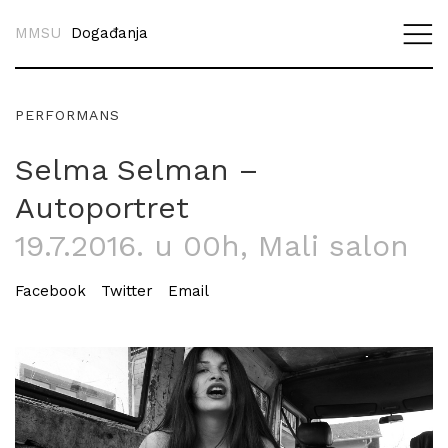
MMSU
Događanja
PERFORMANS
Selma Selman –
Autoportret
19.7.2016. u 00h
, Mali salon
Facebook
Twitter
Email