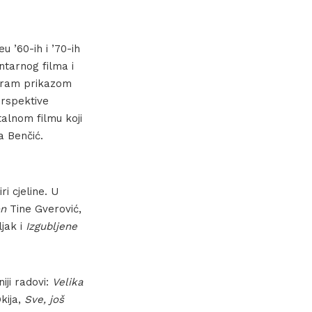
u ’60-ih i ’70-ih
ntarnog filma i
ogram prikazom
erspektive
alnom filmu koji
a Benčić.
i cjeline. U
on
Tine Gverović,
jak i
Izgubljene
iji radovi:
Velika
kija,
Sve, još