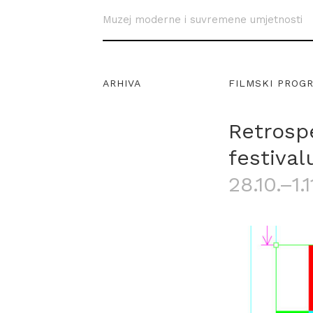
Muzej moderne i suvremene umjetnosti
ARHIVA
FILMSKI PROG
Retrospe
festiva
28.10.–1.