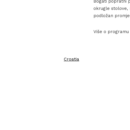
Bogati popratni 
okrugle stolove, 
podložan promj
Više o programu p
Croatia