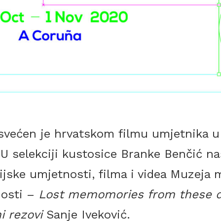
većen je hrvatskom filmu umjetnika u
U selekciji kustosice Branke Benčić naš
ijske umjetnosti, filma i videa Muzeja 
osti –
Lost memomories from these 
i rezovi
Sanje Iveković.