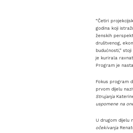
“Četiri projekcij
godina koji istra
ženskih perspekt
društvenog, ekon
budućnosti,” sto
je kurirala ravna
Program je nasta
Fokus program don
prvom dijelu naz
Strujanja
Katerin
uspomene na on
U drugom dijelu
očekivanja
Renate