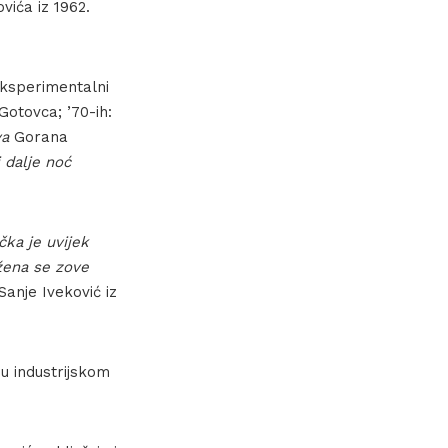
ića iz 1962.
eksperimentalni
otovca; ’70-ih:
va
Gorana
i dalje noć
čka je uvijek
žena se zove
Sanje Iveković iz
 u industrijskom