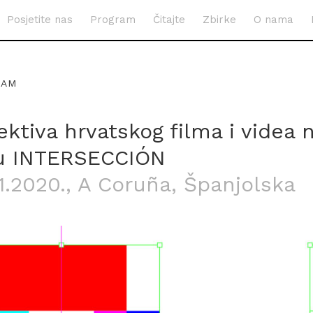
Posjetite nas
Program
Čitajte
Zbirke
O nama
RAM
ktiva hrvatskog filma i videa 
lu INTERSECCIÓN
11.2020.
, A Coruña, Španjolska