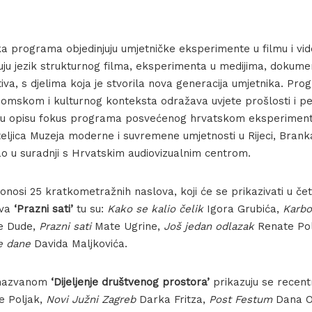
ska programa objedinjuju umjetničke eksperimente u filmu i vide
žuju jezik strukturnog filma, eksperimenta u medijima, dokume
iva, s djelima koja je stvorila nova generacija umjetnika. Pr
omskom i kulturnog konteksta odražava uvjete prošlosti i p
ji u opisu fokus programa posvećenog hrvatskom eksperiment
teljica Muzeja moderne i suvremene umjetnosti u Rijeci, Brank
o u suradnji s Hrvatskim audiovizualnim centrom.
osi 25 kratkometražnih naslova, koji će se prikazivati u četir
iva
‘Prazni sati’
tu su:
Kako se kalio čelik
Igora Grubića,
Karb
e Dude,
Prazni sati
Mate Ugrine,
Još jedan odlazak
Renate Pol
e dane
Davida Maljkovića.
 nazvanom
‘Dijeljenje društvenog prostora’
prikazuju se recentn
 Poljak,
Novi Južni Zagreb
Darka Fritza,
Post Festum
Dana O