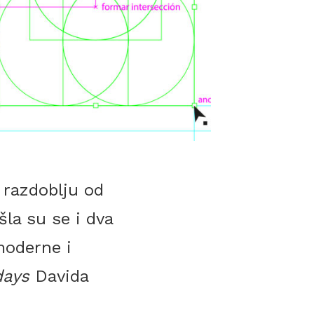
 razdoblju od
la su se i dva
moderne i
days
Davida