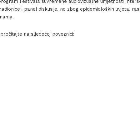
program Festivala suvremene audiovizualne umjetnosti Intersec
radionice i panel diskusije, no zbog epidemioloških uvjeta, ra
enama.
ročitajte na sljedećoj poveznici: