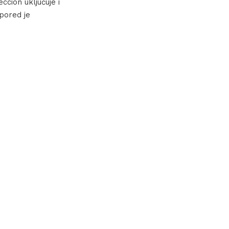
ción uključuje i
spored je