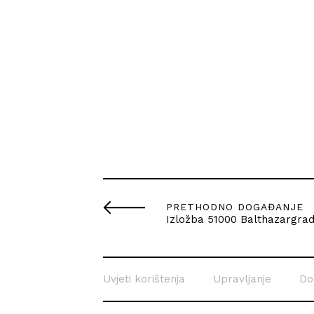
PRETHODNO DOGAĐANJE
Izložba 51000 Balthazargra
Uvjeti korištenja
Upravljanje
Do