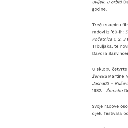
uvijek, u orbiti
Da
godine.
Treću skupinu fi
radovi iz ’60-ih:
D
Početnica 1, 2, 3
M
Trbuljaka, te nov
Davora Sanvincen
U sklopu četvrte
ženska
Martine Me
Jasna03 – Rušev
1982. i
Žemsko
Du
Svoje radove osob
dijelu festivala 