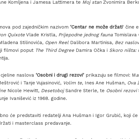
ne Komljena i Jamesa Lattimera te
Moj stan
Zvonimira Berkov
lmova pod zajedničkim nazivom
‘Centar ne može držati
‘ čine 
on Quixote
Vlade Kristla,
Prijepodne jednog fauna
Tomislava G
ladena Stilinovića,
Open Reel
Dalibora Martinisa,
Bez naslo
iji filmovi poput
The Third Degree
Damira Očka i
Skoro ništa: 
tija.
 cjeline naslova
‘Osobni i drugi rezovi’
prikazuju se filmovi: M
a
štrović i Tanje Vujasinović,
Volim te
, Ines Ane Hušman,
Ova 
ine
Nicole Hewitt,
Desetoboj
Sandre Sterle, te
Osobni rezovi
nje Ivanišević iz 1968. godine.
no će predstaviti redatelji Ana Hušman i Igor Grubić, koji će
održati i masterclass predavanje.