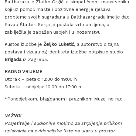
Balthazara je Zlatko Grgić, a simpatičnom znanstveniku
koji uz pomoć mašte i pozitivne energije rješava
probleme svojih sugrađana u Balthazargradu ime je dao
Pavao Štalter. Serija je postala vrlo omiljena, a
zabilježila je zapažen uspjeh i u inozemstvu.
Kustos izložbe je
Željko Luketić
, a autorstvo dizajna
postava i vizualnog identiteta izložbe potpisuje studio
Brigada
iz Zagreba.
RADNO VRIJEME
Utorak – petak: 12:00 do 19:00 h
Subota – nedjelja: 10:00 do 17:00 h
*Ponedjeljkom, blagdanom i praznikom Muzej ne radi.
VAŽNO!
Posjetitelje i sudionike molimo za strpljenje prilikom
upisivanja na evidencijske liste na ulazu u prostor