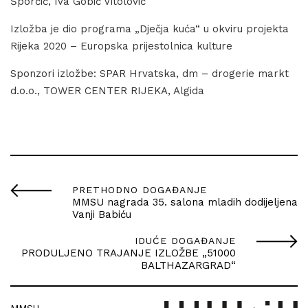
Šporčić, Iva Gobić Vitolović
Izložba je dio programa „Dječja kuća“ u okviru projekta
Rijeka 2020 – Europska prijestolnica kulture
Sponzori izložbe: SPAR Hrvatska, dm – drogerie markt
d.o.o., TOWER CENTER RIJEKA, Algida
PRETHODNO DOGAĐANJE
MMSU nagrada 35. salona mladih dodijeljena
Vanji Babiću
IDUĆE DOGAĐANJE
PRODULJENO TRAJANJE IZLOŽBE „51000
BALTHAZARGRAD“
MMSU