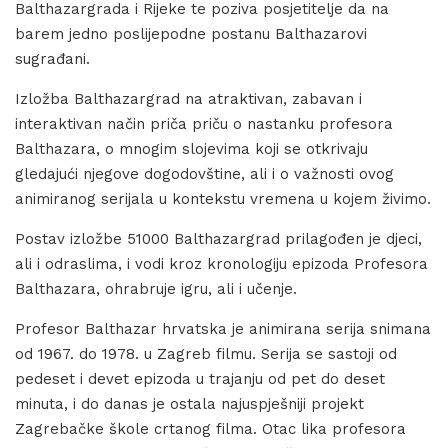
Balthazargrada i Rijeke te poziva posjetitelje da na
barem jedno poslijepodne postanu Balthazarovi
sugrađani.
Izložba Balthazargrad na atraktivan, zabavan i
interaktivan način priča priču o nastanku profesora
Balthazara, o mnogim slojevima koji se otkrivaju
gledajući njegove dogodovštine, ali i o važnosti ovog
animiranog serijala u kontekstu vremena u kojem živimo.
Postav izložbe 51000 Balthazargrad prilagođen je djeci,
ali i odraslima, i vodi kroz kronologiju epizoda Profesora
Balthazara, ohrabruje igru, ali i učenje.
Profesor Balthazar hrvatska je animirana serija snimana
od 1967. do 1978. u Zagreb filmu. Serija se sastoji od
pedeset i devet epizoda u trajanju od pet do deset
minuta, i do danas je ostala najuspješniji projekt
Zagrebačke škole crtanog filma. Otac lika profesora