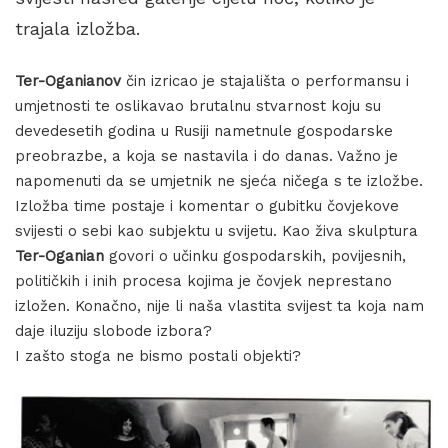
trajala izložba.
Ter-Oganianov
čin izricao je stajališta o performansu i
umjetnosti te oslikavao brutalnu stvarnost koju su
devedesetih godina u Rusiji nametnule gospodarske
preobrazbe, a koja se nastavila i do danas. Važno je
napomenuti da se umjetnik ne sjeća ničega s te izložbe.
Izložba time postaje i komentar o gubitku čovjekove
svijesti o sebi kao subjektu u svijetu. Kao živa skulptura
Ter-Oganian
govori o učinku gospodarskih, povijesnih,
političkih i inih procesa kojima je čovjek neprestano
izložen. Konačno, nije li naša vlastita svijest ta koja nam
daje iluziju slobode izbora?
I zašto stoga ne bismo postali objekti?