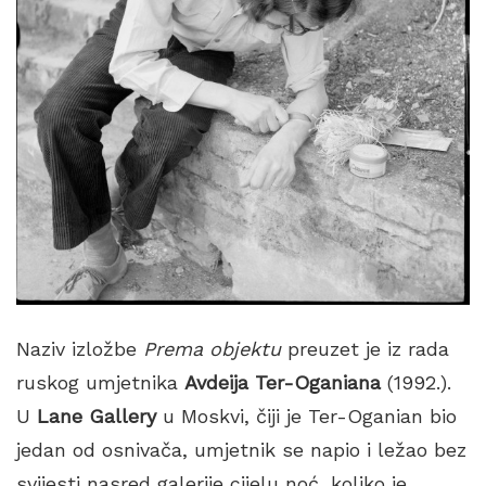
Naziv izložbe
Prema objektu
preuzet je iz rada
ruskog umjetnika
Avdeija Ter-Oganiana
(1992.).
U
Lane Gallery
u Moskvi, čiji je Ter-Oganian bio
jedan od osnivača, umjetnik se napio i ležao bez
svijesti nasred galerije cijelu noć, koliko je