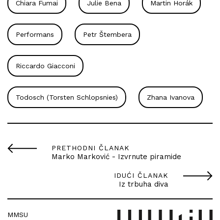
Chiara Fumai
Julie Bena
Martin Horák
Performans
Petr Štembera
Riccardo Giacconi
Todosch (Torsten Schlopsnies)
Zhana Ivanova
PRETHODNI ČLANAK
Marko Marković - Izvrnute piramide
IDUĆI ČLANAK
Iz trbuha diva
MMSU