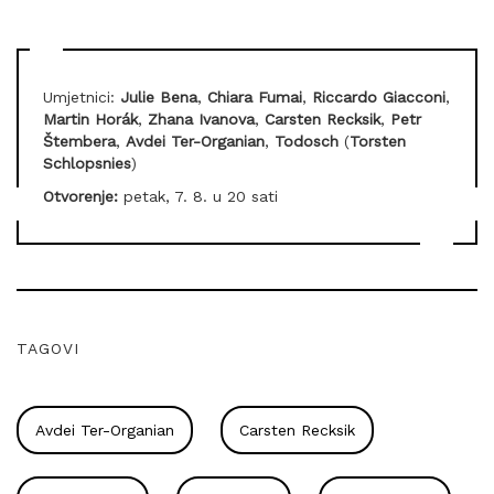
Umjetnici:
Julie Bena
,
Chiara Fumai
,
Riccardo Giacconi
,
Martin Horák
,
Zhana Ivanova
,
Carsten Recksik
,
Petr
Štembera
,
Avdei Ter-Organian
,
Todosch
(
Torsten
Schlopsnies
)
Otvorenje:
petak, 7. 8. u 20 sati
TAGOVI
Avdei Ter-Organian
Carsten Recksik