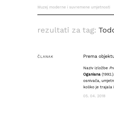
Muzej moderne i suvremene umjetnosti
rezultati za tag:
Tod
Prema objekt
ČLANAK
Naziv izložbe
Pr
Oganiana
(1992.
osnivača, umjetni
koliko je trajala
05. 04. 2018