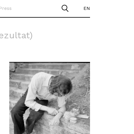
Press
EN
rezultat)