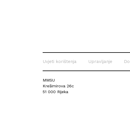
Uvjeti korištenja
Upravljanje
Do
MMSU
Krešimirova 26c
51 000 Rijeka