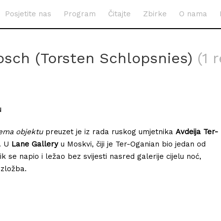
Posjetite nas
Program
Čitajte
Zbirke
O nama
osch (Torsten Schlopsnies)
(1 
u
ema objektu
preuzet je iz rada ruskog umjetnika
Avdeija Ter-
). U
Lane Gallery
u Moskvi, čiji je Ter-Oganian bio jedan od
k se napio i ležao bez svijesti nasred galerije cijelu noć,
 izložba.