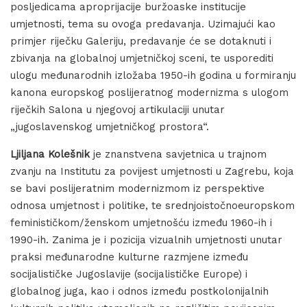
posljedicama aproprijacije buržoaske institucije
umjetnosti, tema su ovoga predavanja. Uzimajući kao
primjer riječku Galeriju, predavanje će se dotaknuti i
zbivanja na globalnoj umjetničkoj sceni, te usporediti
ulogu međunarodnih izložaba 1950-ih godina u formiranju
kanona europskog poslijeratnog modernizma s ulogom
riječkih Salona u njegovoj artikulaciji unutar
„jugoslavenskog umjetničkog prostora“.
Ljiljana Kolešnik
je znanstvena savjetnica u trajnom
zvanju na Institutu za povijest umjetnosti u Zagrebu, koja
se bavi poslijeratnim modernizmom iz perspektive
odnosa umjetnost i politike, te srednjoistočnoeuropskom
feminističkom/ženskom umjetnošću između 1960-ih i
1990-ih. Zanima je i pozicija vizualnih umjetnosti unutar
praksi međunarodne kulturne razmjene između
socijalističke Jugoslavije (socijalističke Europe) i
globalnog juga, kao i odnos između postkolonijalnih