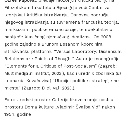
Ozren Pupovac
predaje filozofiju i kritičku teoriju na
Filozofskom fakultetu u Rijeci gdje vodi Centar za
teorijska i kritička istraživanja. Osnovna područja
njegovog istraživanja su suvremena francuska teorija,
marksizam i politike emancipacije, te spekulativno
naslijeđe klasičnog njemačkog idealizma. Od 2008.
godine zajedno s Brunom Besanom koordinira
istraživačku platformu “Versus Laboratory: Dissensual
Relations are Points of Thought”. Autor je monografije
“Elements for a Critique of Post-Socialism” (Zagreb:
Multimedijalni institut, 2023.), kao i urednik zbornika (uz
Leonarda Kovačevića) “Utopije: politike i strategije ne-
mjesta” (Zagreb: Bijeli val, 2023.).
Foto: Uredski prostor Galerije likovnih umjetnosti u
prostoru Doma kulture „Vladimir Švalba Vid“ nakon
1954. godine