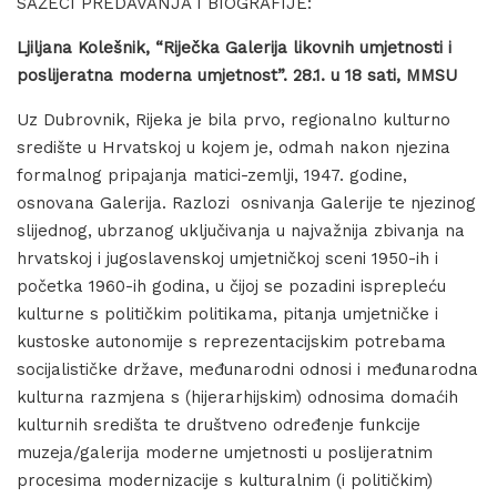
SAŽECI PREDAVANJA I BIOGRAFIJE:
Ljiljana Kolešnik, “Riječka Galerija likovnih umjetnosti i
poslijeratna moderna umjetnost”. 28.1. u 18 sati, MMSU
Uz Dubrovnik, Rijeka je bila prvo, regionalno kulturno
središte u Hrvatskoj u kojem je, odmah nakon njezina
formalnog pripajanja matici-zemlji, 1947. godine,
osnovana Galerija. Razlozi osnivanja Galerije te njezinog
slijednog, ubrzanog uključivanja u najvažnija zbivanja na
hrvatskoj i jugoslavenskoj umjetničkoj sceni 1950-ih i
početka 1960-ih godina, u čijoj se pozadini isprepleću
kulturne s političkim politikama, pitanja umjetničke i
kustoske autonomije s reprezentacijskim potrebama
socijalističke države, međunarodni odnosi i međunarodna
kulturna razmjena s (hijerarhijskim) odnosima domaćih
kulturnih središta te društveno određenje funkcije
muzeja/galerija moderne umjetnosti u poslijeratnim
procesima modernizacije s kulturalnim (i političkim)