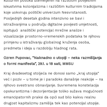
kulturnih politika utemeljenih na različitim povijesnim
iskustvima kolonijalizma i različitim kulturnim tradicijama
koje uokviruju politički univerzum Nesvrstanosti.
Posljednjih desetak godina intenzivno se bavi i
istraživanjima u području digitalne povijesti umjetnosti,
ispitujući analitički potencijal mrežne analize i
vizualizacije prostorno-vremenskih podataka te njihovu
primjenu u istraživanju globalnog kruženja osoba,
predmeta i ideja u razdoblju hladnog rata.
Ozren Pupovac, “Naknadno o utopiji – neka razmišljanja
o formi manifesta”, 29.1. u 18 sati, MMSU
Kraj dvadesetog stoljeća ne donosi samo „kraj utopija“
već i poziv – u tome je i paradoks današnje reakcije – na
njihovo svestrano obnavljanje. Suvremena konstelacija
opskurantizma i dezorijentacije toliko sužava mogućnosti
emancipatornih praksi da opći sud bilo kakvu realnu
drugost kapitalizmu zamišlja tek kao potencijal utopije.