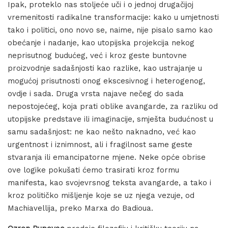
Ipak, proteklo nas stoljeće uči i o jednoj drugačijoj
vremenitosti radikalne transformacije: kako u umjetnosti
tako i politici, ono novo se, naime, nije pisalo samo kao
obećanje i nadanje, kao utopijska projekcija nekog
neprisutnog budućeg, već i kroz geste buntovne
proizvodnje sadašnjosti kao razlike, kao ustrajanje u
mogućoj prisutnosti onog ekscesivnog i heterogenog,
ovdje i sada. Druga vrsta najave nečeg do sada
nepostojećeg, koja prati oblike avangarde, za razliku od
utopijske predstave ili imaginacije, smješta budućnost u
samu sadašnjost: ne kao nešto naknadno, već kao
urgentnost i iznimnost, ali i fragilnost same geste
stvaranja ili emancipatorne mjene. Neke opće obrise
ove logike pokušati ćemo trasirati kroz formu
manifesta, kao svojevrsnog teksta avangarde, a tako i
kroz političko mišljenje koje se uz njega vezuje, od
Machiavellija, preko Marxa do Badioua.