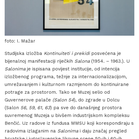
foto: I. Mažar
Studijska izložba
Kontinuiteti i prekidi
posvećena je
bijenalnoj manifestaciji riječkih
Salona
(1954. – 1963.). U
Salonima
je ispisana povijest institucije, od intencija
izložbenog programa, težnje za internacionalizacijom,
umrežavanjem i kulturnom razmjenom do kontinuirane
potrage za prostorom. Tako se Muzej selio od
Guvernerove palače
(Salon 54
), do zgrade u Dolcu
(Salon
56, 59, 61, 63
) pa sve do današnjeg prostora
suvremenog Muzeja u bivšem industrijskom kompleksu
Benčić. Uz radove iz fundusa MMSU koji korespondiraju s
radovima izlaganim na
Salonima
i daju značaj pregled
hrvatske i jugoslavenske likovne scene 50-ih i 60-ih