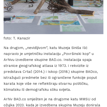
foto: T. Kanazir
Na drugom, „nevidljivom“, katu Muzeja Siniša Ilić
napravio je umjetničku instalaciju „Površinski kop“ u
Arhivu izvedbene skupine BAD.co. Instalacija spaja
stranice geografskog atlasa iz 1973. i rekvizite iz
predstava Crtač (2014.) i Iskop (2018.) skupine BADco,
istražujući predmete bez ili ograničene funkcije poput
karata koje više ne reflektiraju stvarnu političku,
klimatsku ili demografsku sliku svijeta.
Arhiv BAD.co smješten je na drugome katu MMSU od
ožujka 2023. kada je izvedbena skupina Muzeju donirala