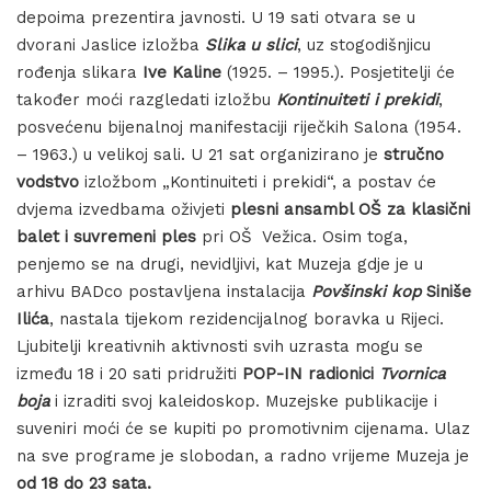
depoima prezentira javnosti. U 19 sati otvara se u
dvorani Jaslice izložba
Slika u slici
, uz stogodišnjicu
rođenja slikara
Ive Kaline
(1925. – 1995.). Posjetitelji će
također moći razgledati izložbu
Kontinuiteti i prekidi
,
posvećenu bijenalnoj manifestaciji riječkih Salona (1954.
– 1963.) u velikoj sali. U 21 sat organizirano je
stručno
vodstvo
izložbom „Kontinuiteti i prekidi“, a postav će
dvjema izvedbama oživjeti
plesni ansambl OŠ za klasični
balet i suvremeni ples
pri OŠ Vežica. Osim toga,
penjemo se na drugi, nevidljivi, kat Muzeja gdje je u
arhivu BADco postavljena instalacija
Povšinski kop
Siniše
Ilića
, nastala tijekom rezidencijalnog boravka u Rijeci.
Ljubitelji kreativnih aktivnosti svih uzrasta mogu se
između 18 i 20 sati pridružiti
POP-IN radionici
Tvornica
boja
i izraditi svoj kaleidoskop. Muzejske publikacije i
suveniri moći će se kupiti po promotivnim cijenama. Ulaz
na sve programe je slobodan, a radno vrijeme Muzeja je
od 18 do 23 sata.