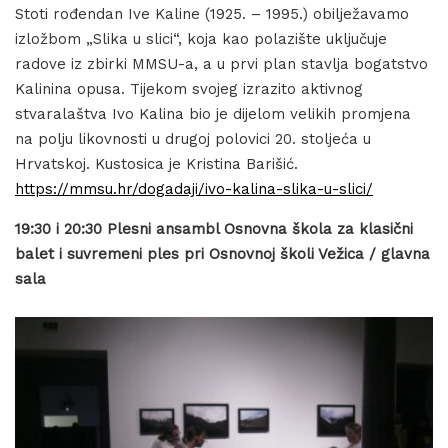
Stoti rođendan Ive Kaline (1925. – 1995.) obilježavamo
izložbom „Slika u slici“, koja kao polazište uključuje
radove iz zbirki MMSU-a, a u prvi plan stavlja bogatstvo
Kalinina opusa. Tijekom svojeg izrazito aktivnog
stvaralaštva Ivo Kalina bio je dijelom velikih promjena
na polju likovnosti u drugoj polovici 20. stoljeća u
Hrvatskoj. Kustosica je Kristina Barišić.
https://mmsu.hr/dogadaji/ivo-kalina-slika-u-slici/
19:30 i 20:30 Plesni ansambl Osnovna škola za klasični
balet i suvremeni ples pri Osnovnoj školi Vežica / glavna
sala