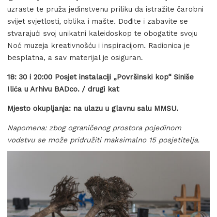
uzraste te pruža jedinstvenu priliku da istražite čarobni
svijet svjetlosti, oblika i mašte. Dođite i zabavite se
stvarajući svoj unikatni kaleidoskop te obogatite svoju
Noć muzeja kreativnošću i inspiracijom. Radionica je
besplatna, a sav materijal je osiguran.
18: 30 i 20:00
Posjet instalaciji „Površinski kop“ Siniše
Ilića u Arhivu BADco. / drugi kat
Mjesto okupljanja: na ulazu u glavnu salu MMSU.
Napomena: zbog ograničenog prostora pojedinom
vodstvu se može pridružiti maksimalno 15 posjetitelja.