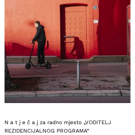
N a t j e č a j za radno mjesto „VODITELJ
REZIDENCIJALNOG PROGRAMA“