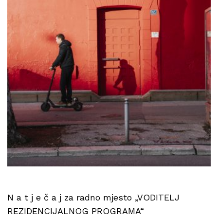
N a t j e č a j za radno mjesto „VODITELJ
REZIDENCIJALNOG PROGRAMA“