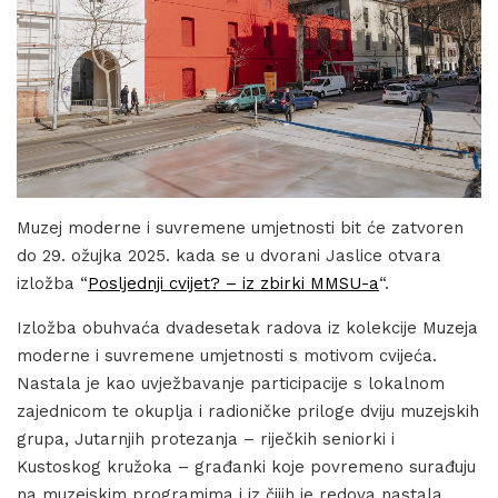
Muzej moderne i suvremene umjetnosti bit će zatvoren
do 29. ožujka 2025. kada se u dvorani Jaslice otvara
izložba “
Posljednji cvijet? – iz zbirki MMSU-a
“.
Izložba obuhvaća dvadesetak radova iz kolekcije Muzeja
moderne i suvremene umjetnosti s motivom cvijeća.
Nastala je kao uvježbavanje participacije s lokalnom
zajednicom te okuplja i radioničke priloge dviju muzejskih
grupa, Jutarnjih protezanja – riječkih seniorki i
Kustoskog kružoka – građanki koje povremeno surađuju
na muzejskim programima i iz čijih je redova nastala