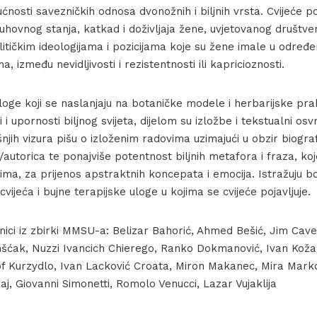
nosti savezničkih odnosa dvonožnih i biljnih vrsta. Cvijeće po
duhovnog stanja, katkad i doživljaja žene, uvjetovanog društv
litičkim ideologijama i pozicijama koje su žene imale u određ
a, između nevidljivosti i rezistentnosti ili kapricioznosti.
Pogled u izložbu / Exhibition view
iloge koji se naslanjaju na botaničke modele i herbarijske p
i i upornosti biljnog svijeta, dijelom su izložbe i tekstualni osv
šnjih vizura pišu o izloženim radovima uzimajući u obzir biog
autorica te ponajviše potentnost biljnih metafora i fraza, koj
a, za prijenos apstraktnih koncepata i emocija. Istražuju bo
vijeća i bujne terapijske uloge u kojima se cvijeće pojavljuje.
nici iz zbirki MMSU-a: Belizar Bahorić, Ahmed Bešić, Jim Cav
nšćak, Nuzzi Ivancich Chierego, Ranko Dokmanović, Ivan Koža
of Kurzydlo, Ivan Lacković Croata, Miron Makanec, Mira Marko
j, Giovanni Simonetti, Romolo Venucci, Lazar Vujaklija