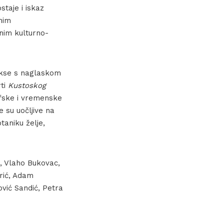
staje i iskaz
enim
enim kulturno-
rakse s naglaskom
rti
Kustoskog
rafske i vremenske
e su uočljive na
taniku želje,
e, Vlaho Bukovac,
rić, Adam
vić Sandić, Petra