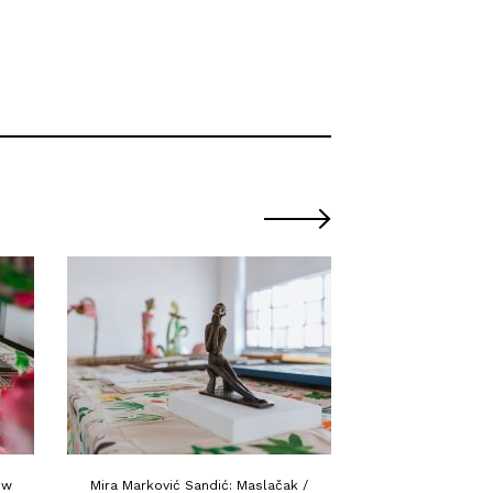
ew
Mira Marković Sandić: Maslačak /
Pogled u izložbu