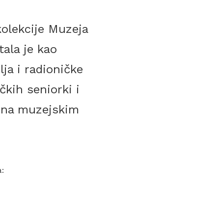
olekcije Muzeja
ala je kao
ja i radioničke
čkih seniorki i
 na muzejskim
a: