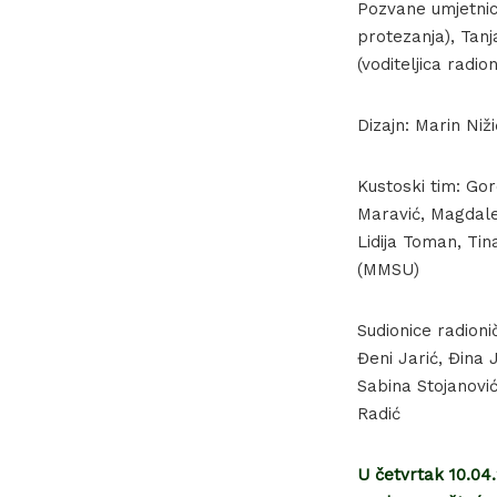
Pozvane umjetnice
protezanja), Tanj
(voditeljica radi
Dizajn: Marin Niži
Kustoski tim: Go
Maravić, Magdale
Lidija Toman, Tin
(MMSU)
Sudionice radion
Đeni Jarić, Đina 
Sabina Stojanović
Radić
U četvrtak 10.04.