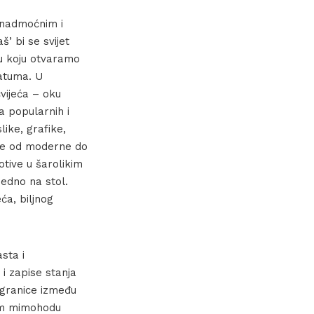
o nadmoćnim i
’ bi se svijet
bu koju otvaramo
atuma. U
vijeća – oku
a popularnih i
like, grafike,
 se od moderne do
tive u šarolikim
edno na stol.
ća, biljnog
sta i
 i zapise stanja
 granice između
nom mimohodu