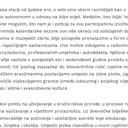
ljaka stariji od ljudske ere, o sebi smo skloni razmišljati kao 
o autonomnim u odnosu na biljni svijet. Međutim, bez biljki ‘naš
ine mogućim, što nam je i poticaj za ovu participativnu izlož
 premda kalendarske sezone sve više skreću od uobičajenih d
ima iz muzejskih zbirki, bilje ponajviše pronalazimo u formi c
j. najuočljivijim sastavnicama. Ove motive izdvajamo u radovim
ra/autorica, profesionalnih umjetnika i autodidakta. Njihove s
grafije nastale u posljednjih sto i sedamdeset godina protežu
osti. Od ‘plahog maslačka’ do ‘ekscentrične ruže’, cvjetne mo
oličkim aranžmanima postavljamo umjesto na zidne plohe, zaj
ički olabavljujemo granice između luksuznog i poljskog cvije
li i elitne i svakodnevne kulture.
ovi potiču na uživljavanje u kružni ciklus prirode, u procese ra
 na suočavanje s vlastitom prolaznošću. Uz dnevničke bilješke
morabilije na putovanja i upečatljive susrete koje iskušavaju
ta, čovjeka i okoliša. Umjesto jezika vlasništva u ovom cvjet