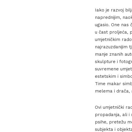
Iako je razvoj bi
naprednijim, naok
ugasio. One nas č
u čast proljeća,
umjetničkim radov
najrazuzdanijim t
manje znanih auto
skulpture i foto
suvremene umjetn
estetskim i simb
Time makar simbol
melema i drača, a
Ovi umjetnički rad
propadanja, ali i
psihe, pretežu me
subjekta i objek