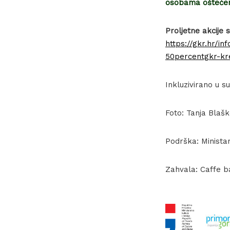
osobama oštećena
Proljetne akcije 
https://gkr.hr/in
50percentgkr-kr
Inkluzivirano u s
Foto: Tanja Blašk
Podrška: Minista
Zahvala: Caffe b