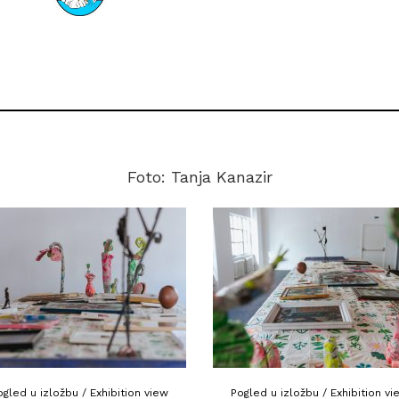
Mira Marković Sandić: Maslačak / Dandeliun, oko 1960.
Foto: Tanja Kanazir
ogled u izložbu / Exhibition view
Pogled u izložbu / Exhibition vi