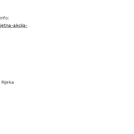
 info:
jetna-akcija-
 Rijeka