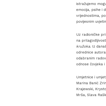
istražujemo moguć
emocija, psihe i 
vrijednostima, po
povijesnim uvjetim
Uz radioničke pr
na prilagodljivost
kružoka
. Iz dana
odrednice autora/
odabranim radovim
odnose čovjeka i c
Umjetnice i umjet
Marina Banić Zri
Krajewski, Kryst
Mrša, Slava Raška