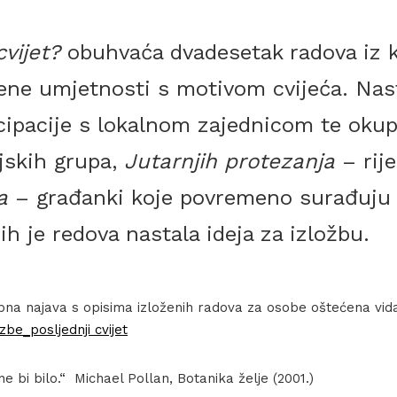
cvijet?
obuhvaća dvadesetak radova iz k
ne umjetnosti s motivom cvijeća. Nast
cipacije s lokalnom zajednicom te okupl
jskih grupa,
Jutarnjih protezanja
– rije
a
– građanki koje povremeno surađuju
ih je redova nastala ideja za izložbu.
upna najava s opisima izloženih radova za osobe oštećena vid
Pogled u izložbu / Exhibition view
zbe_posljednji cvijet
ne bi bilo.“ Michael Pollan, Botanika želje (2001.)