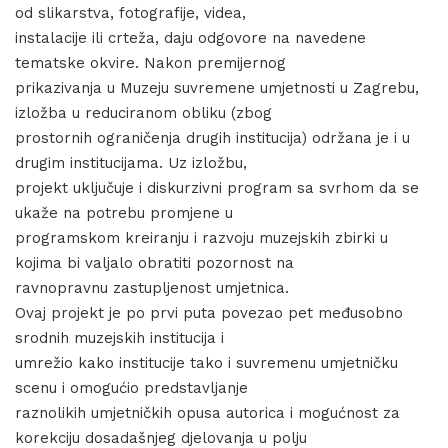
od slikarstva, fotografije, videa,
instalacije ili crteža, daju odgovore na navedene
tematske okvire. Nakon premijernog
prikazivanja u Muzeju suvremene umjetnosti u Zagrebu,
izložba u reduciranom obliku (zbog
prostornih ograničenja drugih institucija) održana je i u
drugim institucijama. Uz izložbu,
projekt uključuje i diskurzivni program sa svrhom da se
ukaže na potrebu promjene u
programskom kreiranju i razvoju muzejskih zbirki u
kojima bi valjalo obratiti pozornost na
ravnopravnu zastupljenost umjetnica.
Ovaj projekt je po prvi puta povezao pet međusobno
srodnih muzejskih institucija i
umrežio kako institucije tako i suvremenu umjetničku
scenu i omogućio predstavljanje
raznolikih umjetničkih opusa autorica i mogućnost za
korekciju dosadašnjeg djelovanja u polju