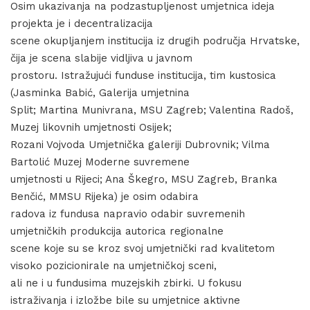
Osim ukazivanja na podzastupljenost umjetnica ideja
projekta je i decentralizacija
scene okupljanjem institucija iz drugih područja Hrvatske,
čija je scena slabije vidljiva u javnom
prostoru. Istražujući funduse institucija, tim kustosica
(Jasminka Babić, Galerija umjetnina
Split; Martina Munivrana, MSU Zagreb; Valentina Radoš,
Muzej likovnih umjetnosti Osijek;
Rozani Vojvoda Umjetnička galeriji Dubrovnik; Vilma
Bartolić Muzej Moderne suvremene
umjetnosti u Rijeci; Ana Škegro, MSU Zagreb, Branka
Benčić, MMSU Rijeka) je osim odabira
radova iz fundusa napravio odabir suvremenih
umjetničkih produkcija autorica regionalne
scene koje su se kroz svoj umjetnički rad kvalitetom
visoko pozicionirale na umjetničkoj sceni,
ali ne i u fundusima muzejskih zbirki. U fokusu
istraživanja i izložbe bile su umjetnice aktivne