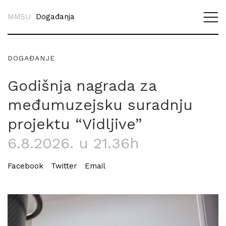
MMSU
Događanja
DOGAĐANJE
Godišnja nagrada za
međumuzejsku suradnju
projektu “Vidljive”
6.8.2026. u 21.36h
Facebook
Twitter
Email