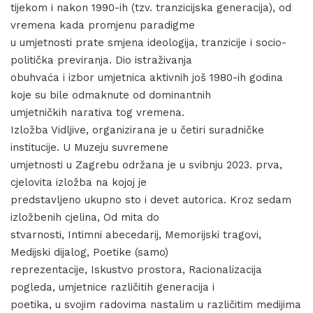
tijekom i nakon 1990-ih (tzv. tranzicijska generacija), od
vremena kada promjenu paradigme
u umjetnosti prate smjena ideologija, tranzicije i socio-
politička previranja. Dio istraživanja
obuhvaća i izbor umjetnica aktivnih još 1980-ih godina
koje su bile odmaknute od dominantnih
umjetničkih narativa tog vremena.
Izložba Vidljive, organizirana je u četiri suradničke
institucije. U Muzeju suvremene
umjetnosti u Zagrebu održana je u svibnju 2023. prva,
cjelovita izložba na kojoj je
predstavljeno ukupno sto i devet autorica. Kroz sedam
izložbenih cjelina, Od mita do
stvarnosti, Intimni abecedarij, Memorijski tragovi,
Medijski dijalog, Poetike (samo)
reprezentacije, Iskustvo prostora, Racionalizacija
pogleda, umjetnice različitih generacija i
poetika, u svojim radovima nastalim u različitim medijima