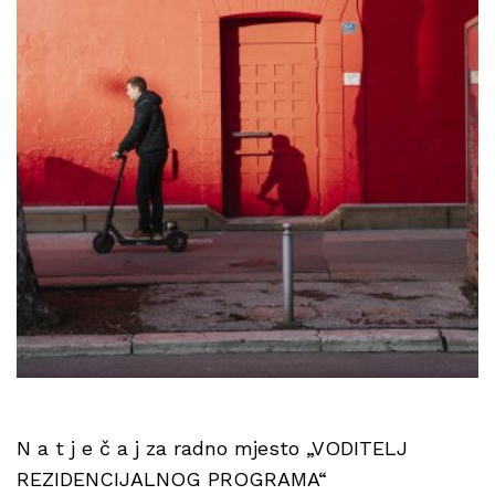
N a t j e č a j za radno mjesto „VODITELJ
REZIDENCIJALNOG PROGRAMA“