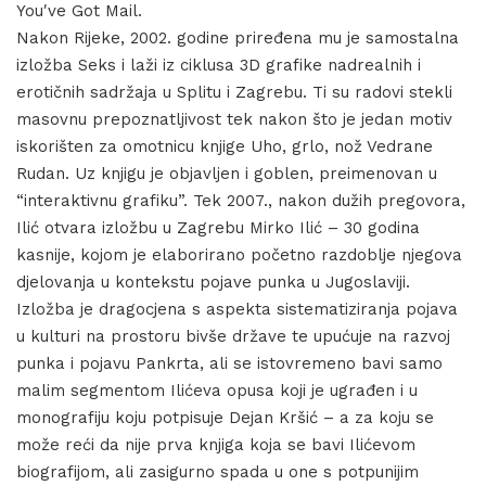
You′ve Got Mail.
Nakon Rijeke, 2002. godine priređena mu je samostalna
izložba Seks i laži iz ciklusa 3D grafike nadrealnih i
erotičnih sadržaja u Splitu i Zagrebu. Ti su radovi stekli
masovnu prepoznatljivost tek nakon što je jedan motiv
iskorišten za omotnicu knjige Uho, grlo, nož Vedrane
Rudan. Uz knjigu je objavljen i goblen, preimenovan u
“interaktivnu grafiku”. Tek 2007., nakon dužih pregovora,
Ilić otvara izložbu u Zagrebu Mirko Ilić – 30 godina
kasnije, kojom je elaborirano početno razdoblje njegova
djelovanja u kontekstu pojave punka u Jugoslaviji.
Izložba je dragocjena s aspekta sistematiziranja pojava
u kulturi na prostoru bivše države te upućuje na razvoj
punka i pojavu Pankrta, ali se istovremeno bavi samo
malim segmentom Ilićeva opusa koji je ugrađen i u
monografiju koju potpisuje Dejan Kršić – a za koju se
može reći da nije prva knjiga koja se bavi Ilićevom
biografijom, ali zasigurno spada u one s potpunijim