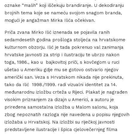
oznake “malih” koji iščekuju brandiranje. U dekodiranju
brojnih tema koje se nameću svojom snagom branda,
mogući je angažman Mirka Ilića očekivan.
Priča zvana Mirko Ilić iznenada se pojavila ranih
sedamdesetih godina prošloga stoljeća na hrvatskome
kulturnom obzorju. Ilić je tada pokrenuo val zanimanja
hrvatske javnosti za strip i ilustraciju te ubrzo nakon
toga, 1986., kao u bajkovitoj priči, s kovčegom u ruci
ušetao u Ameriku gdje mu se gotovo ostvario njegov
američki san. Veza s Hrvatskom nikada nije prekinuta,
tako da Ilić 1998./1999. radi vizualni identitet za 14.
međunarodnu izložbu crteža u Rijeci. Plakat je nagrađen
visokim priznanjem za dizajn u Americi, a autoru je
priređena samostalna izložba u Malom salonu, koja
zbog nepoznatih razloga nije navedena u popisu njegovih
izložaba u Hrvatskoj. Na izložbi su riječkoj javnosti
predstavljene ilustracije i špica cjelovečernjeg filma