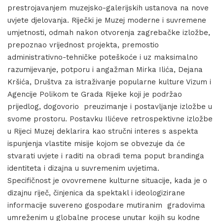
prestrojavanjem muzejsko-galerijskih ustanova na nove
uvjete djelovanja. Riječki je Muzej moderne i suvremene
umjetnosti, odmah nakon otvorenja zagrebačke izložbe,
prepoznao vrijednost projekta, premostio
administrativno-tehničke poteškoće i uz maksimalno
razumijevanje, potporu i angažman Mirka Ilića, Dejana
Kršića, Društva za istraživanje popularne kulture Vizum i
Agencije Polikom te Grada Rijeke koji je podržao
prijedlog, dogovorio preuzimanje i postavljanje izložbe u
svome prostoru. Postavku Ilićeve retrospektivne izložbe
u Rijeci Muzej deklarira kao stručni interes s aspekta
ispunjenja vlastite misije kojom se obvezuje da će
stvarati uvjete i raditi na obradi tema poput brandinga
identiteta i dizajna u suvremenim uvjetima.
Specifičnost je ovovremene kulturne situacije, kada je o
dizajnu riječ, činjenica da spektakl i ideologizirane
informacije suvereno gospodare mutiranim gradovima
umreženim u globalne procese unutar kojih su kodne