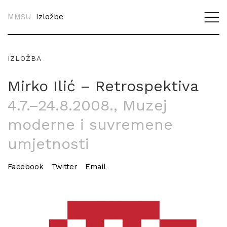
MMSU
Izložbe
IZLOŽBA
Mirko Ilić – Retrospektiva
4.7.–24.8.2008.
, Muzej
moderne i suvremene
umjetnosti
Facebook
Twitter
Email