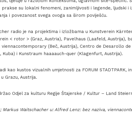
os, djeluje u različitim kontekstima, uglavnom site-specific. 
prakse su lokalni fenomeni, zanimljivosti i legende, ljudski i i
tanja i povezanost svega ovoga sa širom poviješću.
her radio je na projektima i izložbama u Kunstverein Kärnten
erein < rotor > (Graz, Austria), Pavelhaus (Laafeld, Austrija),
), viennacontemporary (Beč, Austrija), Centro de Desarollo de
, Kuba) i Kunstraum haaaauch-quer (Klagenfurt, Austrija).
radi kao kustos vizualnih umjetnosti za FORUM STADTPARK, int
u Grazu, Austrija.
držao Odjel za kulturu Regije Štajerske / Kultur – Land Steie
; Markus Waitschacher u: Alfred Lenz: bez naziva, viennacon