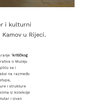
 i kulturni
i Kamov u Rijeci.
ranje ‘
kritičkog
arativa o Muzeju
liću sa i
raksi na razmeđu
stupa,
ure i strukture
icima iz kolekcije
nutar i izvan