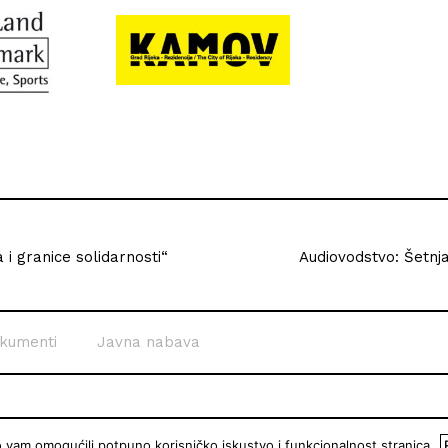
 i granice solidarnosti“
Audiovodstvo: Šetnja
kumenti
Javna nabava
o vam omogućili potpuno korisničko iskustvo i funkcionalnost stranica