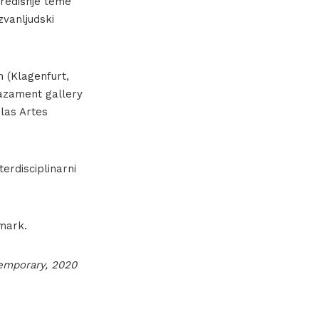
Središnje teme
zvanljudski
 (Klagenfurt,
 bazament gallery
 las Artes
erdisciplinarni
rmark.
temporary, 2020