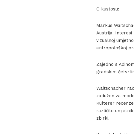
O kustosu:
Markus Waitschach
Austrija. Interes
vizualnoj umjetnos
antropološkoj pr
Zajedno s Adinom
gradskim četvrtim
Waitschacher rad
zadužen za moder
Kulterer recenzen
različite umjetni
zbirki.