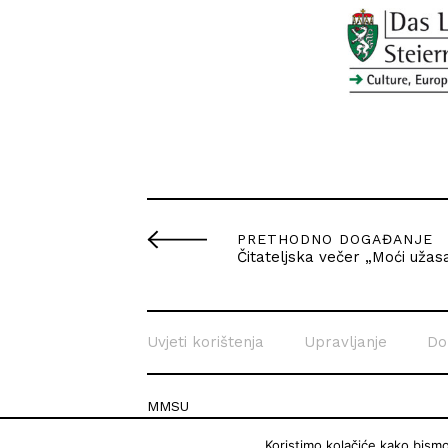
PRETHODNO DOGAĐANJE
Čitateljska večer „Moći užasa
Uvjeti korištenja
Upravljanje
Do
MMSU
Krešimirova 26c
Koristimo kolačiće kako bism
51 000 Rijeka