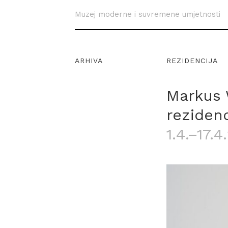
Muzej moderne i suvremene umjetnosti
ARHIVA
REZIDENCIJA
Markus 
rezidenc
1.4.–17.4