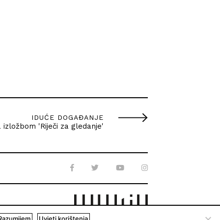
IDUĆE DOGAĐANJE
 izložbom 'Riječi za gledanje'
Razumijem
Uvjeti korištenja