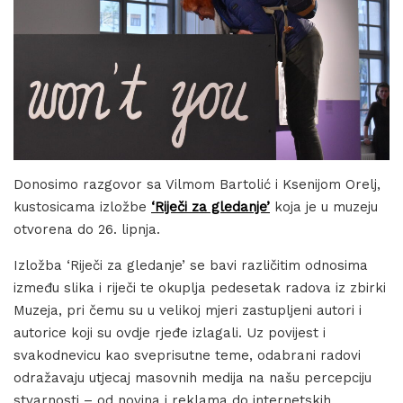
Donosimo razgovor sa Vilmom Bartolić i Ksenijom Orelj,
kustosicama izložbe
‘Riječi za gledanje’
koja je u muzeju
otvorena do 26. lipnja.
Izložba ‘Riječi za gledanje’ se bavi različitim odnosima
između slika i riječi te okuplja pedesetak radova iz zbirki
Muzeja, pri čemu su u velikoj mjeri zastupljeni autori i
autorice koji su ovdje rjeđe izlagali. Uz povijest i
svakodnevicu kao sveprisutne teme, odabrani radovi
odražavaju utjecaj masovnih medija na našu percepciju
stvarnosti – od novina i reklama do internetskih