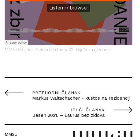
MMSU Rijeka
Šetnja izložbom #3: Riječi za gledanje
·
PRETHODNI ČLANAK
Markus Waitschacher - kustos na rezidenciji
IDUĆI ČLANAK
Jesen 2021. – Laurus bez zidova
MMSU