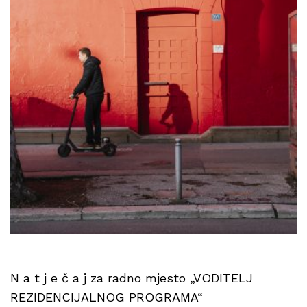
N a t j e č a j za radno mjesto „VODITELJ
REZIDENCIJALNOG PROGRAMA“