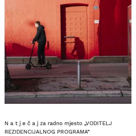
N a t j e č a j za radno mjesto „VODITELJ
REZIDENCIJALNOG PROGRAMA“