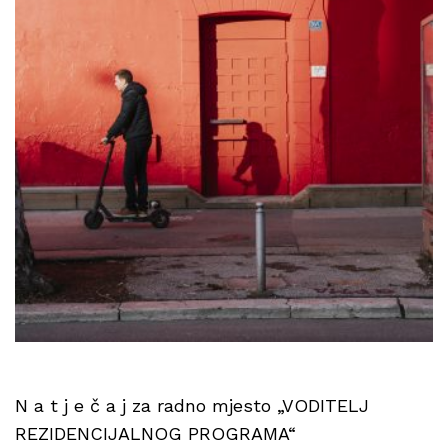
N a t j e č a j za radno mjesto „VODITELJ
REZIDENCIJALNOG PROGRAMA“