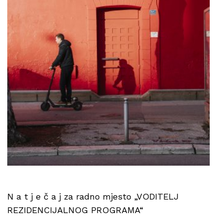
N a t j e č a j za radno mjesto „VODITELJ
REZIDENCIJALNOG PROGRAMA“