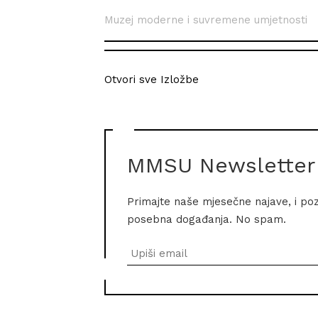
Muzej moderne i suvremene umjetnosti
Otvori sve Izložbe
MMSU Newsletter
Primajte naše mjesečne najave, i po
posebna događanja. No spam.