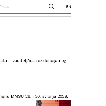
Press
EN
ta – voditelj/ica rezidencijalnog
enu MMSU 29. i 30. svibnja 2026.