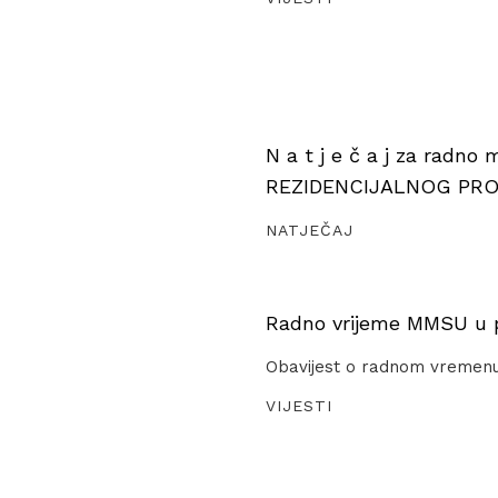
N a t j e č a j za radno
REZIDENCIJALNOG PR
NATJEČAJ
Radno vrijeme MMSU u pe
Obavijest o radnom vremen
VIJESTI