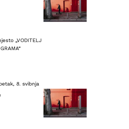
 mjesto „VODITELJ
OGRAMA“
tak, 8. svibnja
u