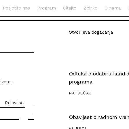
Posjetite nas
Program
Čitajte
Zbirke
O nama
Otvori sva događanja
Odluka o odabiru kandida
programa
zive na
NATJEČAJ
Obavijest o radnom vrem
VIJESTI