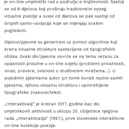
je on-line umjetnički rad u području e-književnosti. Sastoji
se od 8 dijelova koji proširuju tradicionalni opseg
vizualne poezije a svaki od dijelova se pak sastoji od
brojnih samo-varijacija koje se mijenjaju svakim
pogledom.
Dijelovi/pjesme su generirani uz pomoć algoritma koji
kreira vizualne strukture sastavljene od tipografskih
oblika. Svaki dio/pjesma osvrće se na temu vezanu za
opasnosti prisutne u on-line svijetu (problemi privatnosti,
virusi, prevare, ovisnost o društvenim mrežama…). U
pojedinim pjesmama autor pri tome koristi nazive samih
pjesama, njihovu vizualnu strukturu i upotrebljene
tipografske znakove/tekst.
„Interaktivalij“ je kreiran 2017. godine kao dio
umjetnikovih aktivnosti u sklopu 20. obljetnice njegova
rada „Interaktivalija“ (1997.), prve slovenske interaktivne
on-line kolekcije poezije.