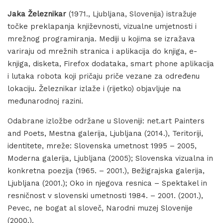
Jaka Železnikar
(1971., Ljubljana, Slovenija) istražuje
točke preklapanja književnosti, vizualne umjetnosti i
mrežnog programiranja. Mediji u kojima se izražava
variraju od mrežnih stranica i aplikacija do knjiga, e-
knjiga, disketa, Firefox dodataka, smart phone aplikacija
i lutaka robota koji pričaju priče vezane za određenu
lokaciju. Železnikar izlaže i (rijetko) objavljuje na
međunarodnoj razini.
Odabrane izložbe održane u Sloveniji: net.art Painters
and Poets, Mestna galerija, Ljubljana (2014.), Teritoriji,
identitete, mreže: Slovenska umetnost 1995 – 2005,
Moderna galerija, Ljubljana (2005); Slovenska vizualna in
konkretna poezija (1965. – 2001.), Bežigrajska galerija,
Ljubljana (2001.); Oko in njegova resnica – Spektakel in
resničnost v slovenski umetnosti 1984. – 2001. (2001.),
Pevec, ne bogat al sloveč, Narodni muzej Slovenije
(2000.).