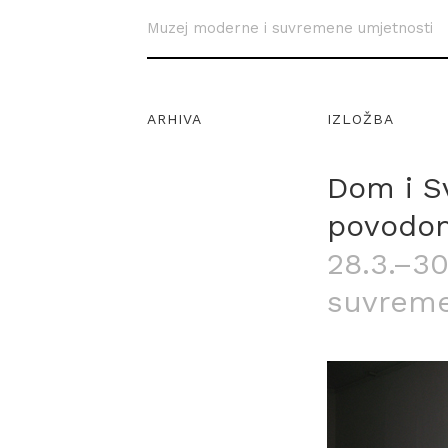
Muzej moderne i suvremene umjetnosti
ARHIVA
IZLOŽBA
Dom i S
povodom
28.3.–30
suvreme