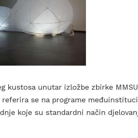
eg kustosa unutar izložbe zbirke MMS
 referira se na programe međuinstituci
nje koje su standardni način djelovan