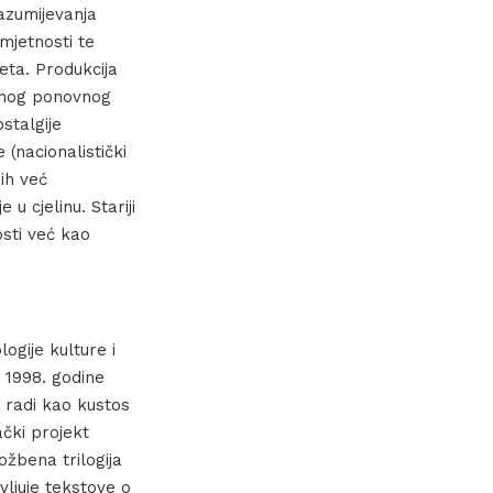
razumijevanja
umjetnosti te
eta. Produkcija
jenog ponovnog
stalgije
(nacionalistički
jih već
 u cjelinu. Stariji
osti već kao
logije kulture i
o 1998. godine
 radi kao kustos
ački projekt
ožbena trilogija
ljuje tekstove o