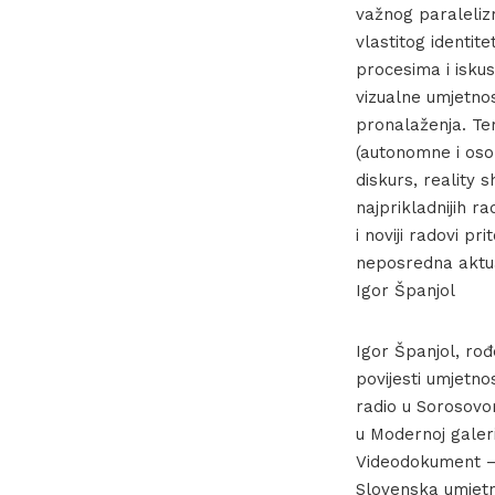
važnog paralelizm
vlastitog identit
procesima i isku
vizualne umjetno
pronalaženja. Tem
(autonomne i osob
diskurs, reality 
najprikladnijih ra
i noviji radovi p
neposredna aktu
Igor Španjol
Igor Španjol, rođe
povijesti umjetno
radio u Sorosovo
u Modernoj galerij
Videodokument – V
Slovenska umjetn