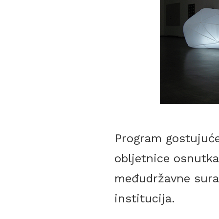
Program gostujuć
obljetnice osnutka
međudržavne surad
institucija.