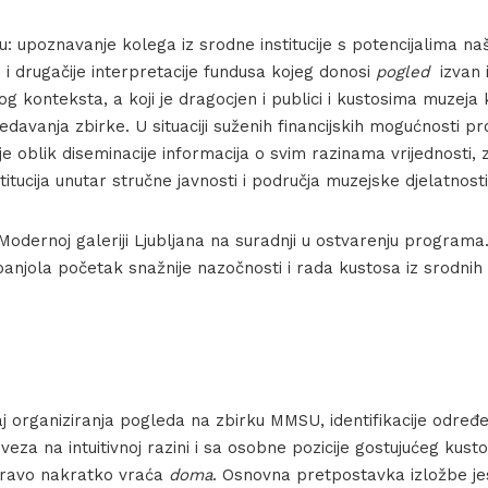
i su: upoznavanje kolega iz srodne institucije s potencijalima n
 i drugačije interpretacije fundusa kojeg donosi
pogled
izvan in
nog konteksta, a koji je dragocjen i publici i kustosima muzej
edavanja zbirke. U situaciji suženih financijskih mogućnosti 
je oblik diseminacije informacija o svim razinama vrijednosti, 
titucija unutar stručne javnosti i područja muzejske djelatnosti
odernoj galeriji Ljubljana na suradnji u ostvarenju programa.
njola početak snažnije nazočnosti i rada kustosa iz srodnih in
j organiziranja pogleda na zbirku MMSU, identifikacije određe
 veza na intuitivnoj razini i sa osobne pozicije gostujućeg kust
pravo nakratko vraća
doma
. Osnovna pretpostavka izložbe je