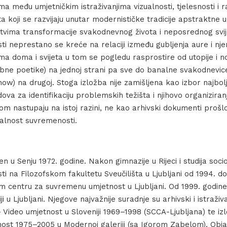
a među umjetničkim istraživanjima vizualnosti, tjelesnosti i 
eta koji se razvijaju unutar modernističke tradicije apstraktne 
stvima transformacije svakodnevnog života i neposrednog svij
sti neprestano se kreće na relaciji između gubljenja aure i n
a doma i svijeta u tom se pogledu rasprostire od utopije i no
ne poetike) na jednoj strani pa sve do banalne svakodnevice 
show) na drugoj. Stoga izložba nije zamišljena kao izbor najbol
dova za identifikaciju problemskih težišta i njihovo organiziranje
ritom nastupaju na istoj razini, ne kao arhivski dokumenti prošl
alnost suvremenosti.
n u Senju 1972. godine. Nakon gimnazije u Rijeci i studija socio
sti na Filozofskom fakultetu Sveučilišta u Ljubljani od 1994. d
m centru za suvremenu umjetnost u Ljubljani. Od 1999. godine
i u Ljubljani. Njegove najvažnije suradnje su arhivski i istraživ
ideo umjetnost u Sloveniji 1969–1998 (SCCA-Ljubljana) te izl
ost 1975–2005 u Modernoj galeriji (sa Igorom Zabelom). Objav