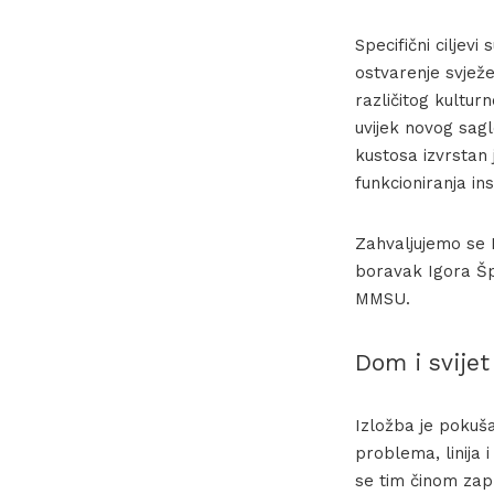
Specifični ciljev
ostvarenje svježe
različitog kultur
uvijek novog sagl
kustosa izvrstan 
funkcioniranja ins
Zahvaljujemo se M
boravak Igora Špa
MMSU.
Dom i svijet
Izložba je pokuša
problema, linija i
se tim činom za