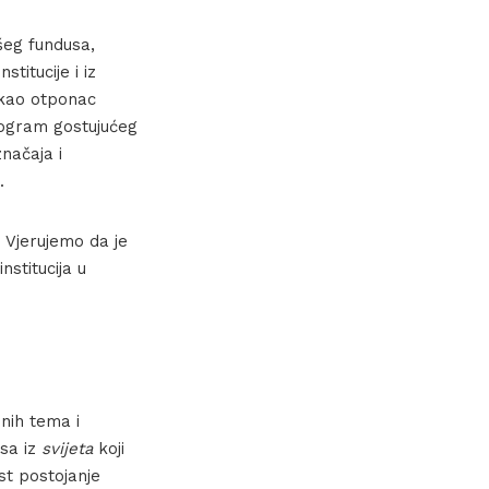
ašeg fundusa,
stitucije i iz
a kao otponac
program gostujućeg
značaja i
.
 Vjerujemo da je
stitucija u
nih tema i
osa iz
svijeta
koji
st postojanje