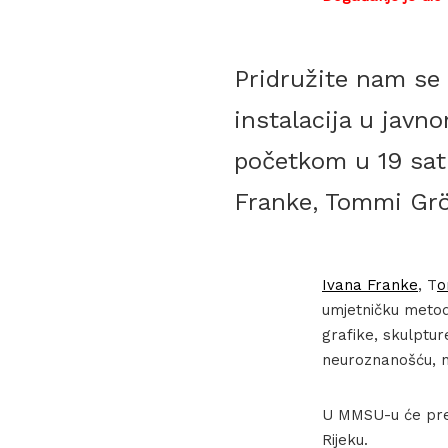
Pridružite nam se 
instalacija u javn
početkom u 19 sat
Franke, Tommi Grö
Ivana Franke
, T
o
umjetničku metod
grafike, skulptur
neuroznanošću, n
U MMSU-u će preds
Rijeku.