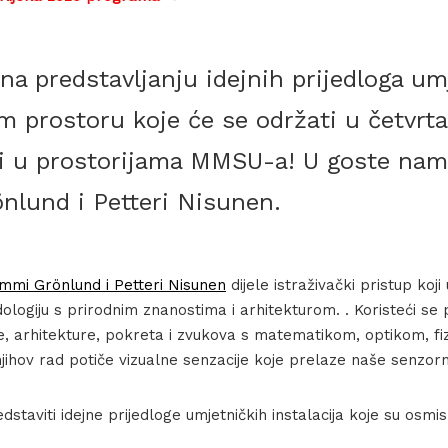
na predstavljanju idejnih prijedloga um
om prostoru koje će se održati u četvrta
i u prostorijama MMSU-a! U goste nam
nlund i Petteri Nisunen.
mmi Grönlund i Petteri Nisunen
dijele istraživački pristup koji 
ologiju s prirodnim znanostima i arhitekturom. . Koristeći s
e, arhitekture, pokreta i zvukova s matematikom, optikom, fi
jihov rad potiče vizualne senzacije koje prelaze naše senzo
taviti idejne prijedloge umjetničkih instalacija koje su osmis