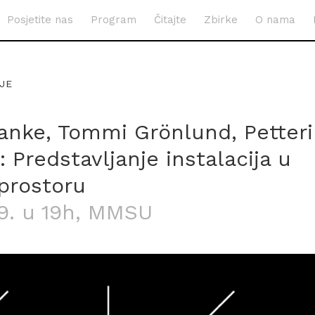
Posjetite nas
Program
Čitajte
Zbirke
O nama
JE
ranke, Tommi Grönlund, Petteri
 Predstavljanje instalacija u
prostoru
9. u 19h
, MMSU