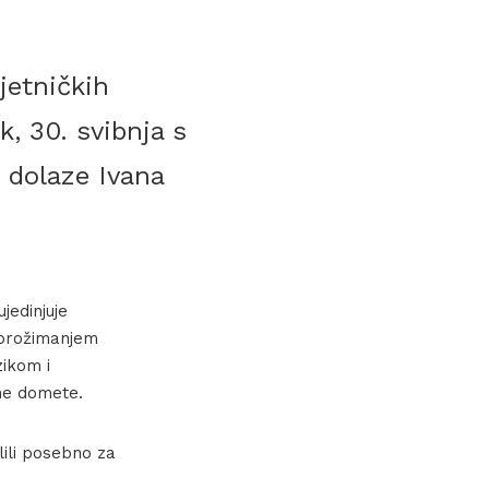
jetničkih
k, 30. svibnja s
 dolaze Ivana
ujedinjuje
e prožimanjem
zikom i
rne domete.
lili posebno za