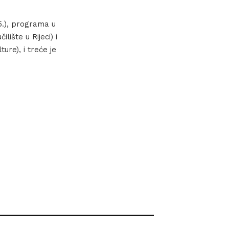
5.), programa u
lište u Rijeci) i
re), i treće je