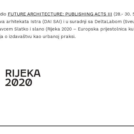
 dio
FUTURE ARCHITECTURE: PUBLISHING ACTS III
(28.- 30. 
va arhitekata Istra (DAI SAI) i u suradnji sa DeltaLabom (Sveuči
em Slatko i slano (Rijeka 2020 – Europska prijestolnica kultu
nja o izdavaštvu kao urbanoj praksi.