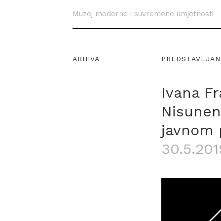
Muzej moderne i suvremene umjetnosti
ARHIVA
PREDSTAVLJAN
Ivana F
Nisunen:
javnom 
30.5.201