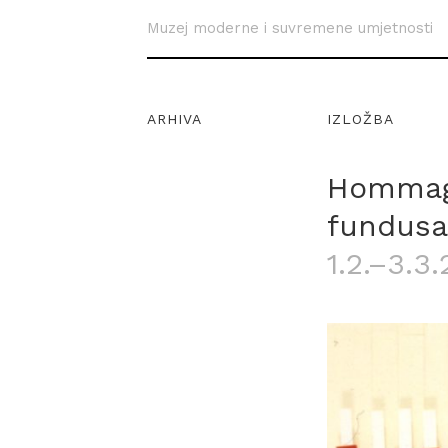
Muzej moderne i suvremene umjetnosti
ARHIVA
IZLOŽBA
Hommage
fundus
1.2.–3.3.