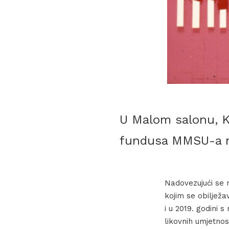
U Malom salonu, Ko
fundusa MMSU-a n
Nadovezujući se n
kojim se obiljež
i u 2019. godini s
likovnih umjetnos