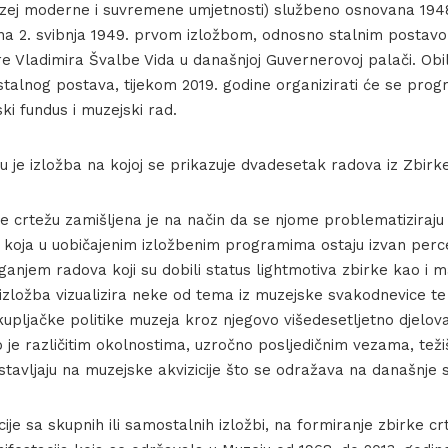
zej moderne i suvremene umjetnosti) službeno osnovana 1948
ena 2. svibnja 1949. prvom izložbom, odnosno stalnim posta
 Vladimira Švalbe Vida u današnjoj Guvernerovoj palači. Obil
stalnog postava, tijekom 2019. godine organizirati će se prog
ki fundus i muzejski rad.
 je izložba na kojoj se prikazuje dvadesetak radova iz Zbirk
crtežu zamišljena je na način da se njome problematiziraju
a koja u uobičajenim izložbenim programima ostaju izvan perc
anjem radova koji su dobili status lightmotiva zbirke kao i 
, izložba vizualizira neke od tema iz muzejske svakodnevice te
upljačke politike muzeja kroz njegovo višedesetljetno djelova
 je različitim okolnostima, uzročno posljedičnim vezama, teži
stavljaju na muzejske akvizicije što se odražava na današnje 
ije sa skupnih ili samostalnih izložbi, na formiranje zbirke crt