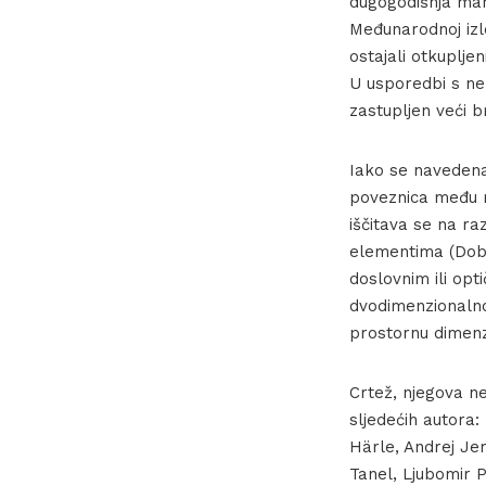
dugogodišnja mani
Međunarodnoj izl
ostajali otkupljen
U usporedbi s ne
zastupljen veći bro
Iako se navedena
poveznica među r
iščitava se na ra
elementima (Dobr
doslovnim ili opt
dvodimenzionalnos
prostornu dimenzi
Crtež, njegova n
sljedećih autora:
Härle, Andrej Jem
Tanel, Ljubomir P