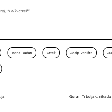
tej, “Folk-crtež”
Boris Bućan
Crtež
Josip Vaništa
Ju
ija
Goran Trbuljak: nikada