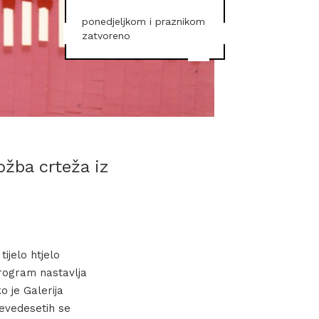
ponedjeljkom i praznikom
zatvoreno
ožba crteža iz
ijelo htjelo
program nastavlja
ko je Galerija
devedesetih se