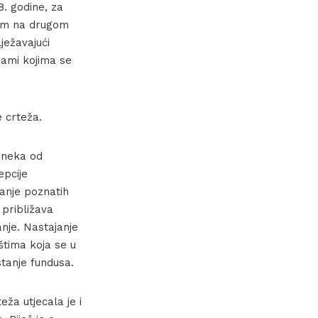
. godine, za
vom na drugom
ježavajući
rami kojima se
e crteža.
 neka od
epcije
manje poznatih
 približava
nje. Nastajanje
štima koja se u
stanje fundusa.
eža utjecala je i