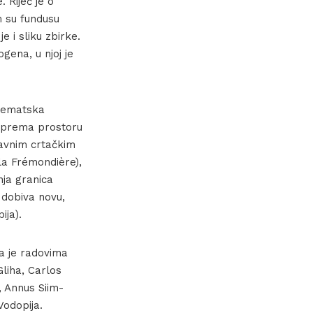
 Riječ je o
m su fundusu
e i sliku zbirke.
ena, u njoj je
 tematska
a prema prostoru
stavnim crtačkim
la Frémondière),
nja granica
 dobiva novu,
ija).
a je radovima
Gliha, Carlos
, Annus Siim-
Vodopija.