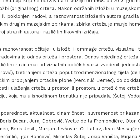
festacija koja se održavala u Muzeju od 1968. do 2013. godine.
ožbi (originalnog) crteža. Nakon održanih izložbi u muzejsko
i ili poklonjeni radovi, a raznovrsnost izloženih autora gradila j
kim drugim muzejskim zbirkama, zbirka crteža je manje homog
j stranih autora i različitih likovnih izričaja.
 raznovrsnost očituje i u izložbi Hommage crtežu, vizualna i
adovima je odnos crteža i prostora. Odnos pojedinog crtež
zličitim razinama: od vizualnih optičkih varki izvedenih jedno
ović), tretiranjem crteža poput trodimenzionalnog tijela (de 
ičkim probijanjem crtačke plohe (Perčinlić, Jemec), do dokida
ti i ulaženja crteža u prostor ili prostora u crtež čime crtež
ju, koja mu u ishodišnom trenutku nije pripadala (Šutej, Vodop
eposrednost, aktualnost, dinamičnost i suvremenost prikazan
 Boris Bućan, Juraj Dobrović, Yvette de la Fremondière, Oton 
ec, Boris Jesih, Marijan Jevšovar, Gil Lahav, Jean Messagier
erčinlić, Igor Rončević, Miroslav Šutej, Josip Vaništa, Mirjana 