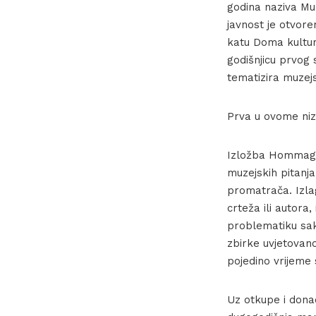
godina naziva Mu
javnost je otvor
katu Doma kulture
godišnjicu prvog 
tematizira muzejs
Prva u ovome nizu
Izložba Hommage 
muzejskih pitanj
promatrača. Izlag
crteža ili autora
problematiku sak
zbirke uvjetovano
pojedino vrijeme 
Uz otkupe i donac