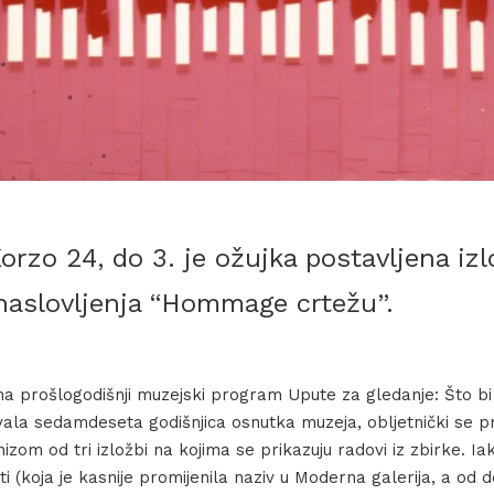
rzo 24, do 3. je ožujka postavljena izl
aslovljenja “Hommage crtežu”.
a prošlogodišnji muzejski program Upute za gledanje: Što bi t
avala sedamdeseta godišnjica osnutka muzeja, obljetnički se 
 nizom od tri izložbi na kojima se prikazuju radovi iz zbirke. Ia
ti (koja je kasnije promijenila naziv u Moderna galerija, a od 