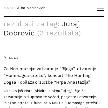
MMSU
Alba Nacinovich
rezultati za tag:
Juraj
Dobrović
(3 rezultata)
ČLANAK
Za Noć muzeja: zatvaranje “Bijega”, otvorenje
“Hommagea crtežu”, koncert The Hunting
Dogsa i obilazak izložbe “Hrpa Anastazija”
Ukoliko još niste, obiđite izložbu "Bijeg" čije će
zatvaranje biti upravo te večeri, posjetite i otvorenje
izložbe crteža iz fundusa MMSU-a "Hommage crtežu" u