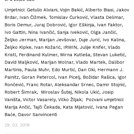
Umjetnici: Getulio Alviani, Vojin Bakić, Alberto Biasi, Jakov
Brdar, Ivan Čižmek, Tomislav Ćurković, Vlasta Delimar,
Boris Demur, Juraj Dobrović, Igor Eškinja, Ivan Faktor,
Ivo Gattin, Nina Ivančić, Sanja Iveković, Olga Jančić,
Željko Jerman, Marijan Jevšovar, Duje Jurić, Ivo Kalina,
Željko Kipke, Ivan Kožarić, IRWIN, Julije Knifer, Vlado
Kristl, Ferdinand Kulmer, Mirna Kutleša, Stevan Luketić,
David Maljković, Marijan Molnar, Vlado Martek, Dalibor
Martinis, Paula Muhr, Edo Murtić, Dan Oki, Hermann J.
Painitz, Goran Petercol, Ivan Picelj, Božidar Rašica, Igor
Rončević, Franc Rotar, Aleksandar Srnec, Damir Stojnić,
Robert Šimrak, Miroslav Šutej, Nikola Ukić, Josip
Vaništa, Victor Vasarely, Vilko Žiljak; Pozvani umjetnici:
Marija Ančić, Tajči Čekada, Kata Mijatović, Ivana Pegan
Baće, Davor Sanvincenti
29. 03. 2018