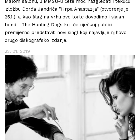
Malom salonu, u MMSU-u ćete moći razgledati i tekuću
izložbu Đorđa Jandrića "Hrpa Anastazija" (otvorenje je
25.1.), a kao šlag na vrhu ove torte dovodimo i sjajan
bend - The Hunting Dogs koji će riječkoj publici
premijerno predstaviti novi singl koji najavljuje njihovo
drugo diskografsko izdanje.
22. 01. 2019