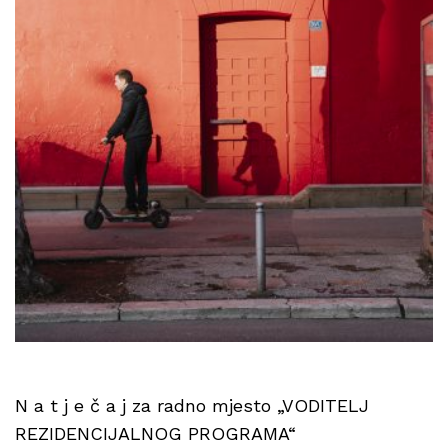
N a t j e č a j za radno mjesto „VODITELJ
REZIDENCIJALNOG PROGRAMA“