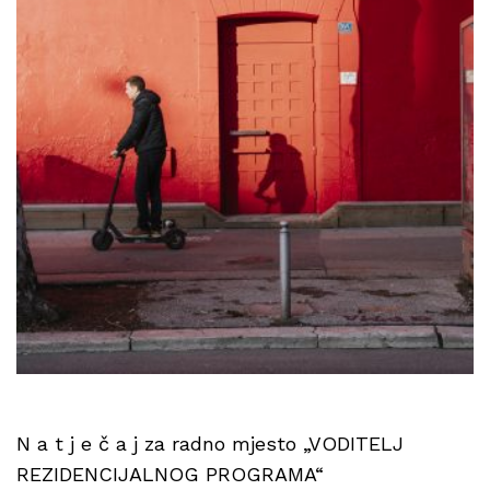
N a t j e č a j za radno mjesto „VODITELJ
REZIDENCIJALNOG PROGRAMA“