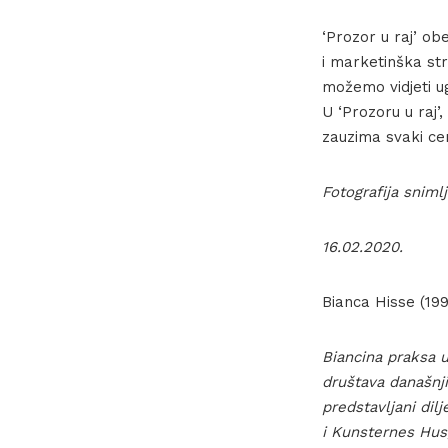
‘Prozor u raj’ ob
i marketinška stra
možemo vidjeti u
U ‘Prozoru u raj’
zauzima svaki ce
Fotografija sniml
16.02.2020.
Bianca Hisse (199
Biancina praksa u
društava današnji
predstavljani di
i Kunsternes Hus