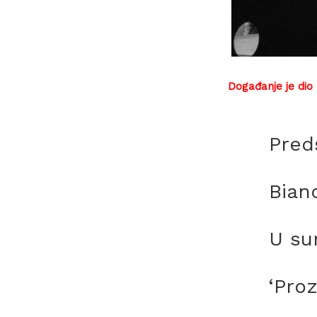
Događanje je dio
Pred
Bian
U sur
‘Proz