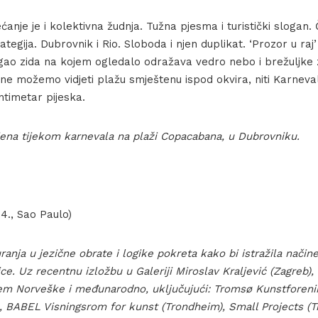
ećanje je i kolektivna žudnja. Tužna pjesma i turistički slogan.
tegija. Dubrovnik i Rio. Sloboda i njen duplikat. ‘Prozor u raj’ 
gao zida na kojem ogledalo odražava vedro nebo i brežuljke
, ne možemo vidjeti plažu smještenu ispod okvira, niti Karneval 
ntimetar pijeska.
jena tijekom karnevala na plaži Copacabana, u Dubrovniku.
4., Sao Paulo)
ranja u jezične obrate i logike pokreta kako bi istražila način
ce. Uz recentnu izložbu u Galeriji Miroslav Kraljević (Zagreb), 
ljem Norveške i međunarodno, uključujući: Tromsø Kunstforen
, BABEL Visningsrom for kunst (Trondheim), Small Projects (Tr