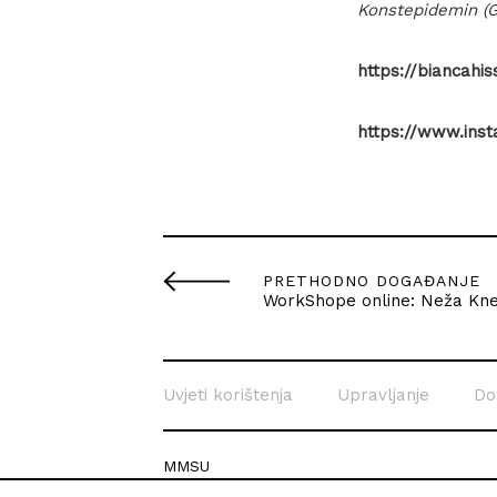
Konstepidemin (G
https://biancahi
https://www.ins
PRETHODNO DOGAĐANJE
WorkShope online: Neža Kn
Uvjeti korištenja
Upravljanje
Do
MMSU
Krešimirova 26c