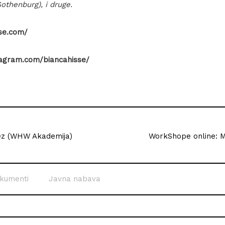
othenburg), i druge.
sse.com/
tagram.com/biancahisse/
ez (WHW Akademija)
WorkShope online: 
kumenti
Javna nabava