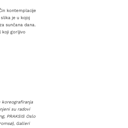
 Čin kontemplacije
slika je u kojoj
 za sunčana dana.
koji gorljivo
e koreografiranja
njeni su radovi
ing, PRAKSIS Oslo
omsø), Galleri