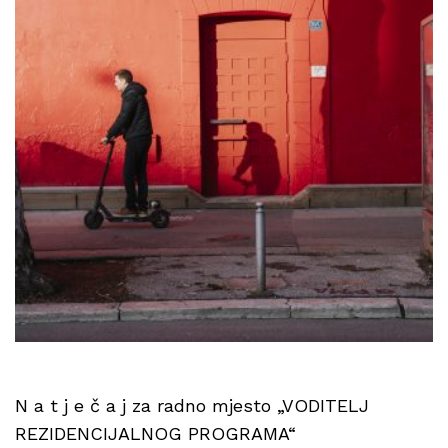
N a t j e č a j za radno mjesto „VODITELJ
REZIDENCIJALNOG PROGRAMA“