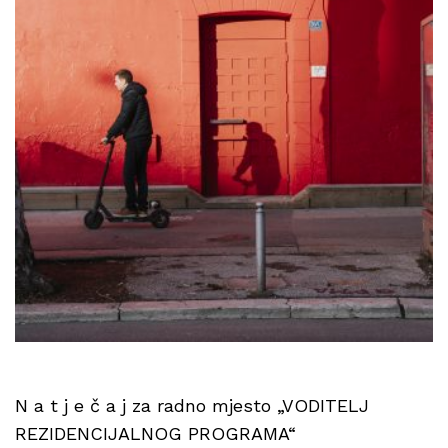
N a t j e č a j za radno mjesto „VODITELJ
REZIDENCIJALNOG PROGRAMA“