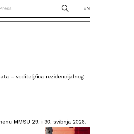
Press
EN
ta – voditelj/ica rezidencijalnog
enu MMSU 29. i 30. svibnja 2026.