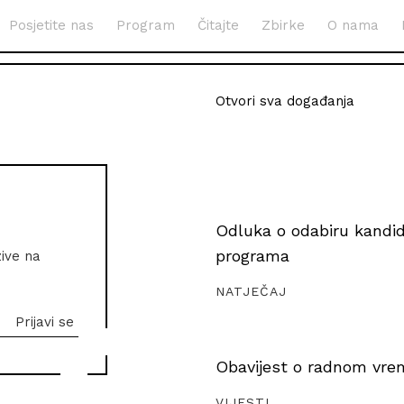
Posjetite nas
Program
Čitajte
Zbirke
O nama
Otvori sva događanja
Odluka o odabiru kandida
programa
zive na
NATJEČAJ
Obavijest o radnom vrem
VIJESTI