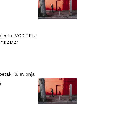
 mjesto „VODITELJ
OGRAMA“
tak, 8. svibnja
u