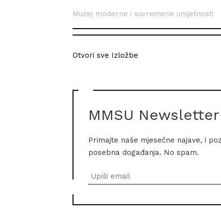
Muzej moderne i suvremene umjetnosti
Otvori sve Izložbe
MMSU Newsletter
Primajte naše mjesečne najave, i po
posebna događanja. No spam.