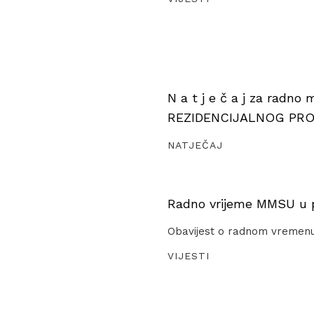
N a t j e č a j za radno
REZIDENCIJALNOG PR
NATJEČAJ
Radno vrijeme MMSU u pe
Obavijest o radnom vremen
VIJESTI