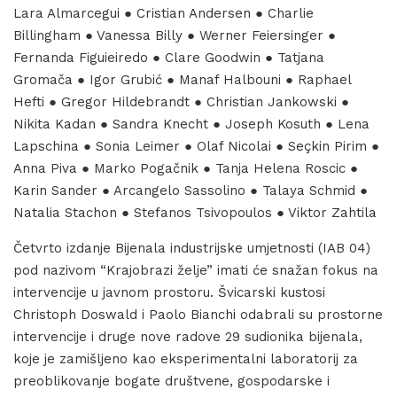
Lara Almarcegui ● Cristian Andersen ● Charlie
Billingham ● Vanessa Billy ● Werner Feiersinger ●
Fernanda Figuieiredo ● Clare Goodwin ● Tatjana
Gromača ● Igor Grubić ● Manaf Halbouni ● Raphael
Hefti ● Gregor Hildebrandt ● Christian Jankowski ●
Nikita Kadan ● Sandra Knecht ● Joseph Kosuth ● Lena
Lapschina ● Sonia Leimer ● Olaf Nicolai ● Seçkin Pirim ●
Anna Piva ● Marko Pogačnik ● Tanja Helena Roscic ●
Karin Sander ● Arcangelo Sassolino ● Talaya Schmid ●
Natalia Stachon ● Stefanos Tsivopoulos ● Viktor Zahtila
Četvrto izdanje Bijenala industrijske umjetnosti (IAB 04)
pod nazivom “Krajobrazi želje” imati će snažan fokus na
intervencije u javnom prostoru. Švicarski kustosi
Christoph Doswald i Paolo Bianchi odabrali su prostorne
intervencije i druge nove radove 29 sudionika bijenala,
koje je zamišljeno kao eksperimentalni laboratorij za
preoblikovanje bogate društvene, gospodarske i