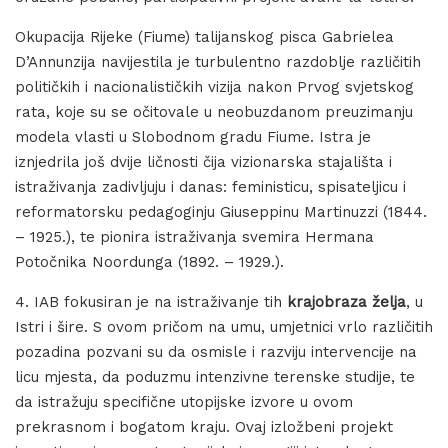
Okupacija Rijeke (Fiume) talijanskog pisca Gabrielea
D’Annunzija navijestila je turbulentno razdoblje različitih
političkih i nacionalističkih vizija nakon Prvog svjetskog
rata, koje su se očitovale u neobuzdanom preuzimanju
modela vlasti u Slobodnom gradu Fiume. Istra je
iznjedrila još dvije ličnosti čija vizionarska stajališta i
istraživanja zadivljuju i danas: feministicu, spisateljicu i
reformatorsku pedagoginju Giuseppinu Martinuzzi (1844.
– 1925.), te pionira istraživanja svemira Hermana
Potočnika Noordunga (1892. – 1929.).
4. IAB fokusiran je na istraživanje tih
krajobraza želja
, u
Istri i šire. S ovom pričom na umu, umjetnici vrlo različitih
pozadina pozvani su da osmisle i razviju intervencije na
licu mjesta, da poduzmu intenzivne terenske studije, te
da istražuju specifične utopijske izvore u ovom
prekrasnom i bogatom kraju. Ovaj izložbeni projekt