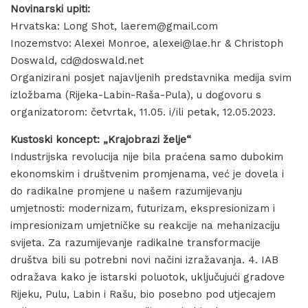
Novinarski upiti:
Hrvatska: Long Shot, laerem@gmail.com
Inozemstvo: Alexei Monroe, alexei@lae.hr & Christoph
Doswald, cd@doswald.net
Organizirani posjet najavljenih predstavnika medija svim
izložbama (Rijeka-Labin-Raša-Pula), u dogovoru s
organizatorom: četvrtak, 11.05. i/ili petak, 12.05.2023.
Kustoski koncept: „Krajobrazi želje“
Industrijska revolucija nije bila praćena samo dubokim
ekonomskim i društvenim promjenama, već je dovela i
do radikalne promjene u našem razumijevanju
umjetnosti: modernizam, futurizam, ekspresionizam i
impresionizam umjetničke su reakcije na mehanizaciju
svijeta. Za razumijevanje radikalne transformacije
društva bili su potrebni novi načini izražavanja. 4. IAB
odražava kako je istarski poluotok, uključujući gradove
Rijeku, Pulu, Labin i Rašu, bio posebno pod utjecajem