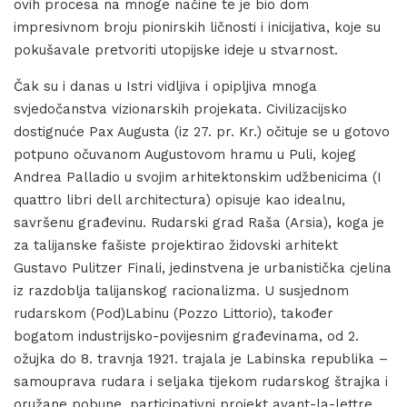
ovih procesa na mnoge načine te je bio dom
impresivnom broju pionirskih ličnosti i inicijativa, koje su
pokušavale pretvoriti utopijske ideje u stvarnost.
Čak su i danas u Istri vidljiva i opipljiva mnoga
svjedočanstva vizionarskih projekata. Civilizacijsko
dostignuće Pax Augusta (iz 27. pr. Kr.) očituje se u gotovo
potpuno očuvanom Augustovom hramu u Puli, kojeg
Andrea Palladio u svojim arhitektonskim udžbenicima (I
quattro libri dell architectura) opisuje kao idealnu,
savršenu građevinu. Rudarski grad Raša (Arsia), koga je
za talijanske fašiste projektirao židovski arhitekt
Gustavo Pulitzer Finali, jedinstvena je urbanistička cjelina
iz razdoblja talijanskog racionalizma. U susjednom
rudarskom (Pod)Labinu (Pozzo Littorio), također
bogatom industrijsko-povijesnim građevinama, od 2.
ožujka do 8. travnja 1921. trajala je Labinska republika –
samouprava rudara i seljaka tijekom rudarskog štrajka i
oružane pobune, participativni projekt avant-la-lettre.