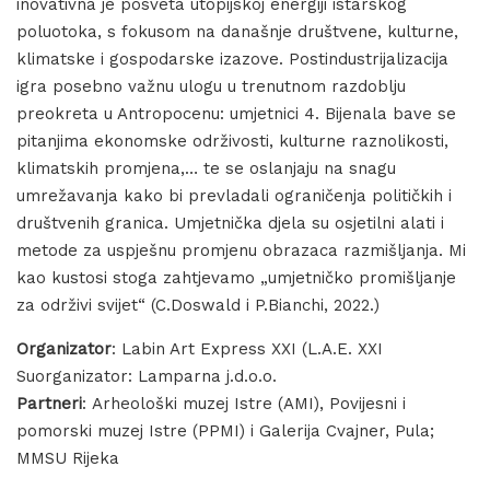
inovativna je posveta utopijskoj energiji istarskog
poluotoka, s fokusom na današnje društvene, kulturne,
klimatske i gospodarske izazove. Postindustrijalizacija
igra posebno važnu ulogu u trenutnom razdoblju
preokreta u Antropocenu: umjetnici 4. Bijenala bave se
pitanjima ekonomske održivosti, kulturne raznolikosti,
klimatskih promjena,… te se oslanjaju na snagu
umrežavanja kako bi prevladali ograničenja političkih i
društvenih granica. Umjetnička djela su osjetilni alati i
metode za uspješnu promjenu obrazaca razmišljanja. Mi
kao kustosi stoga zahtjevamo „umjetničko promišljanje
za održivi svijet“ (C.Doswald i P.Bianchi, 2022.)
Organizator
: Labin Art Express XXI (L.A.E. XXI
Suorganizator: Lamparna j.d.o.o.
Partneri
: Arheološki muzej Istre (AMI), Povijesni i
pomorski muzej Istre (PPMI) i Galerija Cvajner, Pula;
MMSU Rijeka