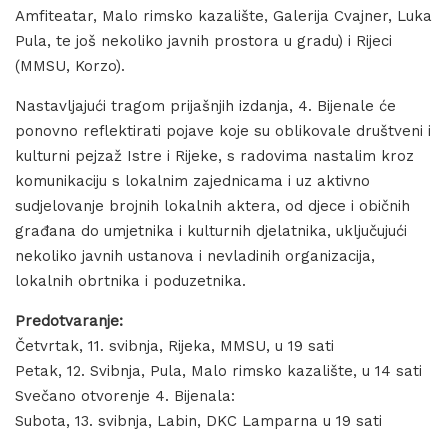
Amfiteatar, Malo rimsko kazalište, Galerija Cvajner, Luka
Pula, te još nekoliko javnih prostora u gradu) i Rijeci
(MMSU, Korzo).
Nastavljajući tragom prijašnjih izdanja, 4. Bijenale će
ponovno reflektirati pojave koje su oblikovale društveni i
kulturni pejzaž Istre i Rijeke, s radovima nastalim kroz
komunikaciju s lokalnim zajednicama i uz aktivno
sudjelovanje brojnih lokalnih aktera, od djece i običnih
građana do umjetnika i kulturnih djelatnika, uključujući
nekoliko javnih ustanova i nevladinih organizacija,
lokalnih obrtnika i poduzetnika.
Predotvaranje:
Četvrtak, 11. svibnja, Rijeka, MMSU, u 19 sati
Petak, 12. Svibnja, Pula, Malo rimsko kazalište, u 14 sati
Svečano otvorenje 4. Bijenala:
Subota, 13. svibnja, Labin, DKC Lamparna u 19 sati