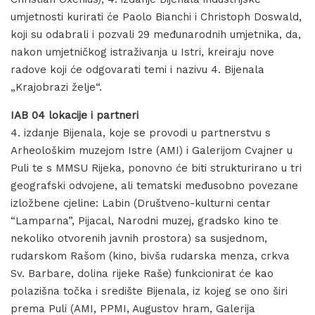
umjetnosti kurirati će Paolo Bianchi i Christoph Doswald,
koji su odabrali i pozvali 29 međunarodnih umjetnika, da,
nakon umjetničkog istraživanja u Istri, kreiraju nove
radove koji će odgovarati temi i nazivu 4. Bijenala
„Krajobrazi želje“.
IAB 04 lokacije i partneri
4. izdanje Bijenala, koje se provodi u partnerstvu s
Arheološkim muzejom Istre (AMI) i Galerijom Cvajner u
Puli te s MMSU Rijeka, ponovno će biti strukturirano u tri
geografski odvojene, ali tematski međusobno povezane
izložbene cjeline: Labin (Društveno-kulturni centar
“Lamparna”, Pijacal, Narodni muzej, gradsko kino te
nekoliko otvorenih javnih prostora) sa susjednom,
rudarskom Rašom (kino, bivša rudarska menza, crkva
Sv. Barbare, dolina rijeke Raše) funkcionirat će kao
polazišna točka i središte Bijenala, iz kojeg se ono širi
prema Puli (AMI, PPMI, Augustov hram, Galerija