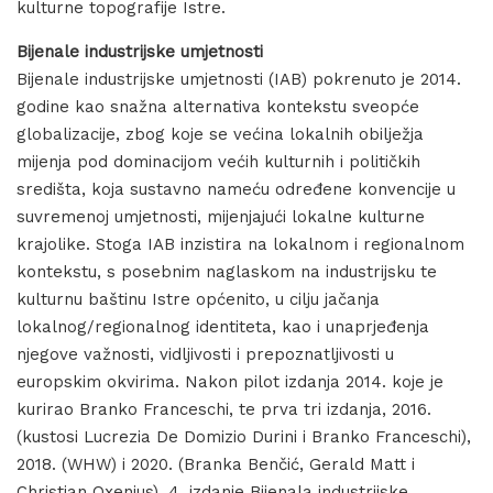
kulturne topografije Istre.
Bijenale industrijske umjetnosti
Bijenale industrijske umjetnosti (IAB) pokrenuto je 2014.
godine kao snažna alternativa kontekstu sveopće
globalizacije, zbog koje se većina lokalnih obilježja
mijenja pod dominacijom većih kulturnih i političkih
središta, koja sustavno nameću određene konvencije u
suvremenoj umjetnosti, mijenjajući lokalne kulturne
krajolike. Stoga IAB inzistira na lokalnom i regionalnom
kontekstu, s posebnim naglaskom na industrijsku te
kulturnu baštinu Istre općenito, u cilju jačanja
lokalnog/regionalnog identiteta, kao i unaprjeđenja
njegove važnosti, vidljivosti i prepoznatljivosti u
europskim okvirima. Nakon pilot izdanja 2014. koje je
kurirao Branko Franceschi, te prva tri izdanja, 2016.
(kustosi Lucrezia De Domizio Durini i Branko Franceschi),
2018. (WHW) i 2020. (Branka Benčić, Gerald Matt i
Christian Oxenius), 4. izdanje Bijenala industrijske