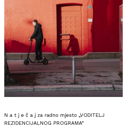
N a t j e č a j za radno mjesto „VODITELJ
REZIDENCIJALNOG PROGRAMA“