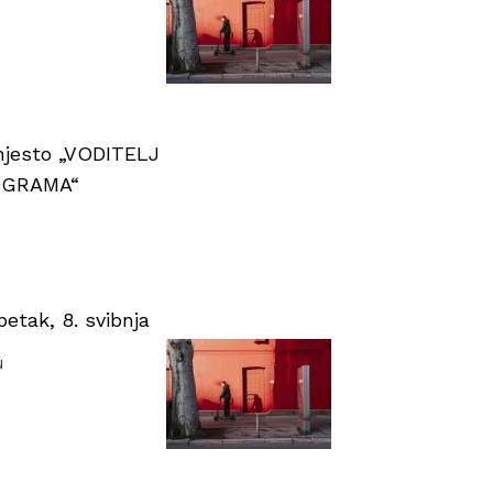
 mjesto „VODITELJ
OGRAMA“
tak, 8. svibnja
u