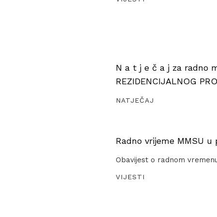
N a t j e č a j za radno
REZIDENCIJALNOG PR
NATJEČAJ
Radno vrijeme MMSU u pe
Obavijest o radnom vremen
VIJESTI