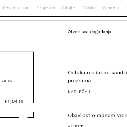
Posjetite nas
Program
Čitajte
Zbirke
O nama
Otvori sva događanja
Odluka o odabiru kandida
programa
zive na
NATJEČAJ
Obavijest o radnom vrem
VIJESTI