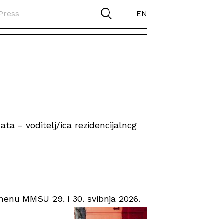
Press
EN
ta – voditelj/ica rezidencijalnog
enu MMSU 29. i 30. svibnja 2026.