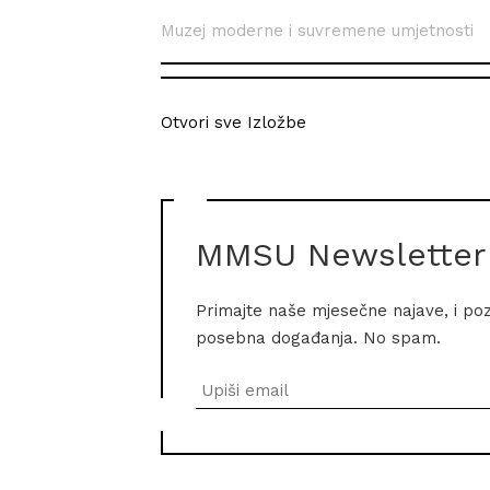
Muzej moderne i suvremene umjetnosti
Otvori sve Izložbe
MMSU Newsletter
Primajte naše mjesečne najave, i po
posebna događanja. No spam.