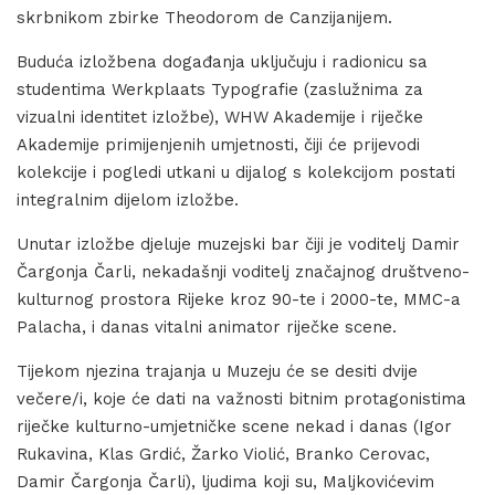
skrbnikom zbirke Theodorom de Canzijanijem.
Buduća izložbena događanja uključuju i radionicu sa
studentima Werkplaats Typografie (zaslužnima za
vizualni identitet izložbe), WHW Akademije i riječke
Akademije primijenjenih umjetnosti, čiji će prijevodi
kolekcije i pogledi utkani u dijalog s kolekcijom postati
integralnim dijelom izložbe.
Unutar izložbe djeluje muzejski bar čiji je voditelj Damir
Čargonja Čarli, nekadašnji voditelj značajnog društveno-
kulturnog prostora Rijeke kroz 90-te i 2000-te, MMC-a
Palacha, i danas vitalni animator riječke scene.
Tijekom njezina trajanja u Muzeju će se desiti dvije
večere/i, koje će dati na važnosti bitnim protagonistima
riječke kulturno-umjetničke scene nekad i danas (Igor
Rukavina, Klas Grdić, Žarko Violić, Branko Cerovac,
Damir Čargonja Čarli), ljudima koji su, Maljkovićevim