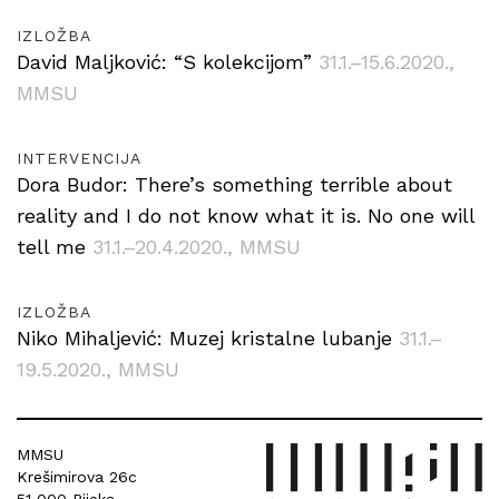
IZLOŽBA
David Maljković: “S kolekcijom”
31.1.–15.6.2020.
,
MMSU
INTERVENCIJA
Dora Budor: There’s something terrible about
reality and I do not know what it is. No one will
tell me
31.1.–20.4.2020.
, MMSU
IZLOŽBA
Niko Mihaljević: Muzej kristalne lubanje
31.1.–
19.5.2020.
, MMSU
MMSU
Krešimirova 26c
51 000 Rijeka