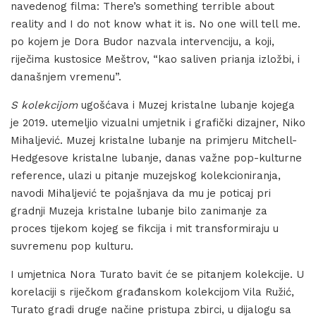
navedenog filma: There’s something terrible about
reality and I do not know what it is. No one will tell me.
po kojem je Dora Budor nazvala intervenciju, a koji,
riječima kustosice Meštrov, “kao saliven prianja izložbi, i
današnjem vremenu”.
S kolekcijom
ugošćava i Muzej kristalne lubanje kojega
je 2019. utemeljio vizualni umjetnik i grafički dizajner, Niko
Mihaljević. Muzej kristalne lubanje na primjeru Mitchell-
Hedgesove kristalne lubanje, danas važne pop-kulturne
reference, ulazi u pitanje muzejskog kolekcioniranja,
navodi Mihaljević te pojašnjava da mu je poticaj pri
gradnji Muzeja kristalne lubanje bilo zanimanje za
proces tijekom kojeg se fikcija i mit transformiraju u
suvremenu pop kulturu.
I umjetnica Nora Turato bavit će se pitanjem kolekcije. U
korelaciji s riječkom građanskom kolekcijom Vila Ružić,
Turato gradi druge načine pristupa zbirci, u dijalogu sa