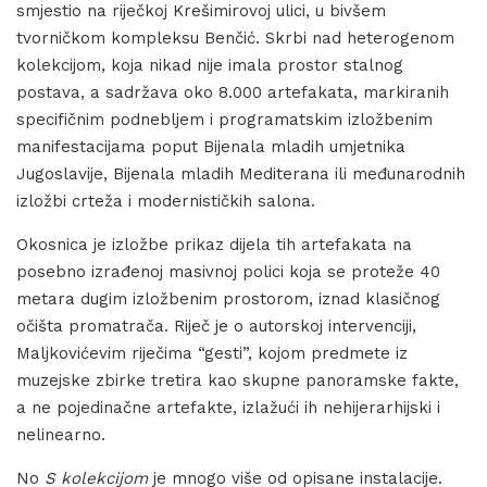
smjestio na riječkoj Krešimirovoj ulici, u bivšem
tvorničkom kompleksu Benčić. Skrbi nad heterogenom
kolekcijom, koja nikad nije imala prostor stalnog
postava, a sadržava oko 8.000 artefakata, markiranih
specifičnim podnebljem i programatskim izložbenim
manifestacijama poput Bijenala mladih umjetnika
Jugoslavije, Bijenala mladih Mediterana ili međunarodnih
izložbi crteža i modernističkih salona.
Okosnica je izložbe prikaz dijela tih artefakata na
posebno izrađenoj masivnoj polici koja se proteže 40
metara dugim izložbenim prostorom, iznad klasičnog
očišta promatrača. Riječ je o autorskoj intervenciji,
Maljkovićevim riječima “gesti”, kojom predmete iz
muzejske zbirke tretira kao skupne panoramske fakte,
a ne pojedinačne artefakte, izlažući ih nehijerarhijski i
nelinearno.
No
S kolekcijom
je mnogo više od opisane instalacije.