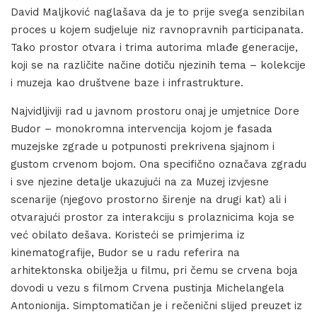
David Maljković naglašava da je to prije svega senzibilan
proces u kojem sudjeluje niz ravnopravnih participanata.
Tako prostor otvara i trima autorima mlađe generacije,
koji se na različite načine dotiču njezinih tema – kolekcije
i muzeja kao društvene baze i infrastrukture.
Najvidljiviji rad u javnom prostoru onaj je umjetnice Dore
Budor – monokromna intervencija kojom je fasada
muzejske zgrade u potpunosti prekrivena sjajnom i
gustom crvenom bojom. Ona specifično označava zgradu
i sve njezine detalje ukazujući na za Muzej izvjesne
scenarije (njegovo prostorno širenje na drugi kat) ali i
otvarajući prostor za interakciju s prolaznicima koja se
već obilato dešava. Koristeći se primjerima iz
kinematografije, Budor se u radu referira na
arhitektonska obilježja u filmu, pri čemu se crvena boja
dovodi u vezu s filmom Crvena pustinja Michelangela
Antonionija. Simptomatičan je i rečenični slijed preuzet iz