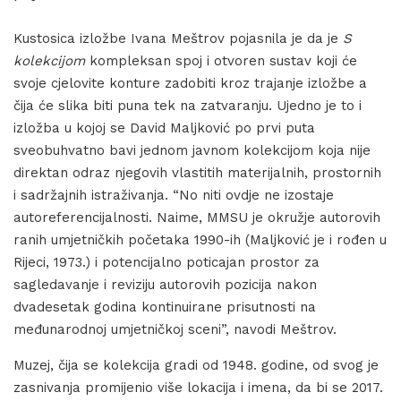
Kustosica izložbe Ivana Meštrov pojasnila je da je
S
kolekcijom
kompleksan spoj i otvoren sustav koji će
svoje cjelovite konture zadobiti kroz trajanje izložbe a
čija će slika biti puna tek na zatvaranju. Ujedno je to i
izložba u kojoj se David Maljković po prvi puta
sveobuhvatno bavi jednom javnom kolekcijom koja nije
direktan odraz njegovih vlastitih materijalnih, prostornih
i sadržajnih istraživanja. “No niti ovdje ne izostaje
autoreferencijalnosti. Naime, MMSU je okružje autorovih
ranih umjetničkih početaka 1990-ih (Maljković je i rođen u
Rijeci, 1973.) i potencijalno poticajan prostor za
sagledavanje i reviziju autorovih pozicija nakon
dvadesetak godina kontinuirane prisutnosti na
međunarodnoj umjetničkoj sceni”, navodi Meštrov.
Muzej, čija se kolekcija gradi od 1948. godine, od svog je
zasnivanja promijenio više lokacija i imena, da bi se 2017.