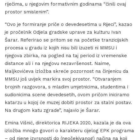
riječima, u njegovim formativnim godinama “činili ovaj
prostor smislenim”.
“Ovo je formiranje priče o devedesetima u Rijeci”, kazao
je pročelnik Odjela gradske uprave za kulturu Ivan
Šarar. Referirao se pritom se na početke tranzicijskih
procesa u gradu iz kojih nisu bili izuzeti ni MMSU i
njegova zbirka, na pogled na taj period iz vremenske
distance ali i na njegovu nezavršenost. Naime,
Maljkovićeva izložba skreće pozornost na činjenicu da
MMSU još uvijek markira svoj prostor. “Otvaranjem
brojnih razgovora, s mladim umjetnicima, studentima i
sudionicima scene devedesetih, ovom pričom iniciramo
katarzu u kojoj će muzej dobiti prostor za stalni postav.
Na drugom katu zgrade”, najavio je Šarar.
Emina Višnić, direktorica RIJEKA 2020, kazala je da ova
izložba mnogo govori o karakteru cijelog EPK programa
– od njene izvrsnosti do (neočekivanog) načina na koji