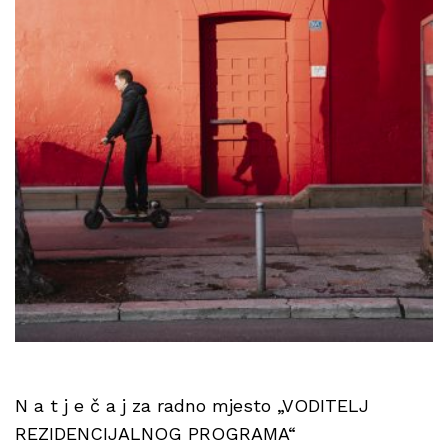
N a t j e č a j za radno mjesto „VODITELJ
REZIDENCIJALNOG PROGRAMA“