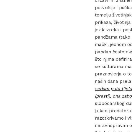
državnim znamenj
potvrđuje i pučka
temelju životinjsko
prikaza, životinja
jezik izreka i po
pandžama (tako d
mački, jednom od
pandan često eks
što njima definir
se kulturama mačk
praznovjerja o to
naših dana prela
sedam puta tijeko
(presti), ona zab
slobodarskog duha
ju kao predatora
razotkrivamo i v
neravnopravan om