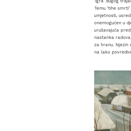
‘igra’ dugog traj
Temu ‘tihe smrti
umjetnosti, usred
onemogućen u djel
urušavajuća pred 
nastanka radova
za hranu. Njezin 
na lako povredivu