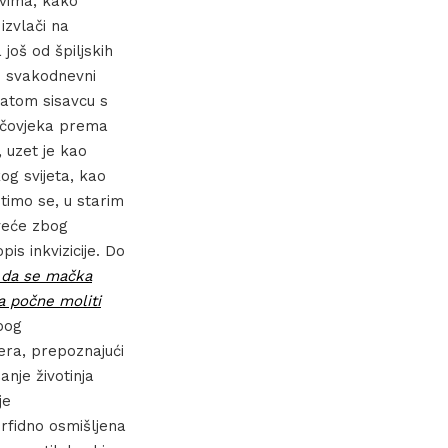
ovima, kako
izvlači na
a još od špiljskih
i u svakodnevni
natom sisavcu s
s čovjeka prema
 uzet je kao
og svijeta, kao
etimo se, u starim
rveće zbog
is inkvizicije. Do
 da se mačka
a počne moliti
zbog
era, prepoznajući
nje životinja
je
rfidno osmišljena