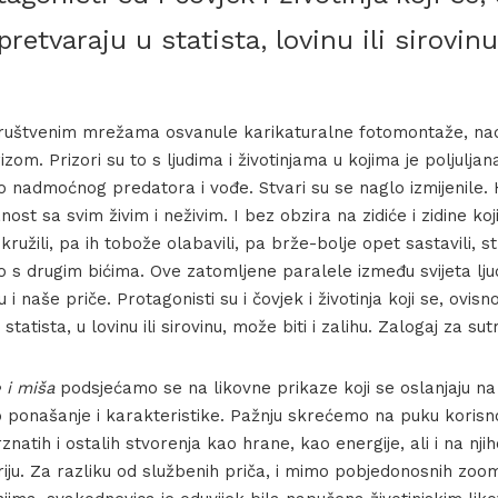
retvaraju u statista, lovinu ili sirovinu
ruštvenim mrežama osvanule karikaturalne fotomontaže, na
om. Prizori su to s ljudima i životinjama u kojima je poljuljan
 nadmoćnog predatora i vođe. Stvari su se naglo izmijenile. Ht
st sa svim živim i neživim. I bez obzira na zidiće i zidine ko
ružili, pa ih tobože olabavili, pa brže-bolje opet sastavili, s
mo s drugim bićima. Ove zatomljene paralele između svijeta ljudi
su i naše priče. Protagonisti su i čovjek i životinja koji se, ovi
statista, u lovinu ili sirovinu, može biti i zalihu. Zalogaj za sut
 i miša
podsjećamo se na likovne prikaze koji se oslanjaju na 
o ponašanje i karakteristike. Pažnju skrećemo na puku korisn
znatih i ostalih stvorenja kao hrane, kao energije, ali i na nji
iju. Za razliku od službenih priča, i mimo pobjedonosnih zoom