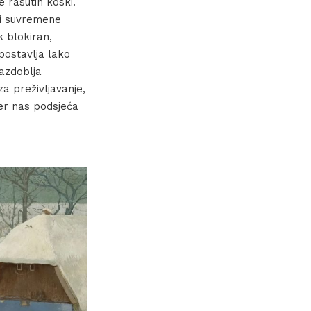
e rasutih koski.
 i suvremene
k blokiran,
postavlja lako
razdoblja
a preživljavanje,
jer nas podsjeća