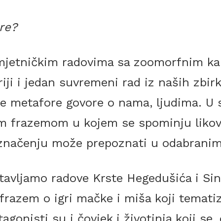
re?
umjetničkim radovima sa zoomorfnim ka
ji i jedan suvremeni rad iz naših zbirk
e metafore govore o nama, ljudima. U s
 frazemom u kojem se spominju likovi 
značenju može prepoznati u odabranim
stavljamo radove Krste Hegedušića i Sin
razem o igri mačke i miša koji tematiz
tagonisti su i čovjek i životinja koji se,