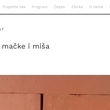
Posjetite nas
Program
Čitajte
Zbirke
O nama
ST
e mačke i miša