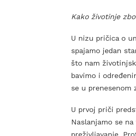
Kako životinje zbo
U nizu pričica o 
spajamo jedan stari
što nam životinjsk
bavimo i određenim
se u prenesenom 
U prvoj priči pred
Naslanjamo se na f
preživljavanje. Pro