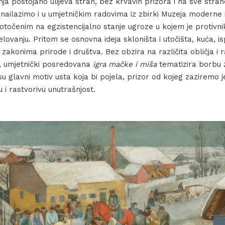
anja postojano ulijeva strah, bez krvavih prizora i na sve stran
’ nailazimo i u umjetničkim radovima iz zbirki Muzeja moderne
otočenim na egzistencijalno stanje ugroze u kojem je protivni
ovanju. Pritom se osnovna ideja skloništa i utočišta, kuća, is
zakonima prirode i društva. Bez obzira na različita obličja i 
, umjetnički posredovana
igra mačke i miša
tematizira borbu z
su glavni motiv usta koja bi pojela, prizor od kojeg zaziremo 
 i rastvorivu unutrašnjost.