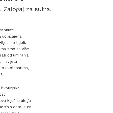
. Zalogaj za sutra.
dahnute
a uobičajena
jeli-ne htjeli,
jima smo se više-
trah od umiranja
 i svijeta
sno o okolnostima,
ra.
životinjske
ost
hovu ključnu ulogu
orfnih detalja na