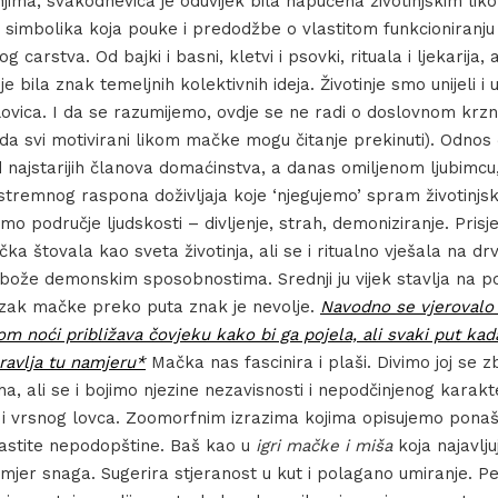
ima, svakodnevica je oduvijek bila napučena životinjskim lik
 simbolika koja pouke i predodžbe o vlastitom funkcioniranju 
g carstva. Od bajki i basni, kletvi i psovki, rituala i ljekarija, 
 je bila znak temeljnih kolektivnih ideja. Životinje smo unijeli 
slovica. I da se razumijemo, ovdje se ne radi o doslovnom krz
a svi motivirani likom mačke mogu čitanje prekinuti). Odno
 najstarijih članova domaćinstva, a danas omiljenom ljubimcu,
tremnog raspona doživljaja koje ‘njegujemo’ spram životinjsk
amo područje ljudskosti – divljenje, strah, demoniziranje. Prisj
a štovala kao sveta životinja, ali se i ritualno vješala na d
bože demonskim sposobnostima. Srednji ju vijek stavlja na pop
zak mačke preko puta znak je nevolje.
Navodno se vjerovalo
m noći približava čovjeku kako bi ga pojela, ali svaki put kad
oravlja tu namjeru*
Mačka nas fascinira i plaši. Divimo joj se 
, ali se i bojimo njezine nezavisnosti i nepodčinjenog karakt
 i vrsnog lovca. Zoomorfnim izrazima kojima opisujemo ponaša
lastite nepodopštine. Baš kao u
igri mačke i miša
koja najavlju
jer snaga. Sugerira stjeranost u kut i polagano umiranje. Pe