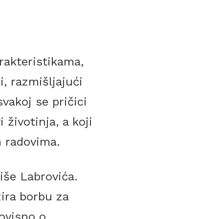
rakteristikama,
i, razmišljajući
vakoj se pričici
životinja, a koji
 radovima.
iše Labrovića.
ira borbu za
 ovisno o