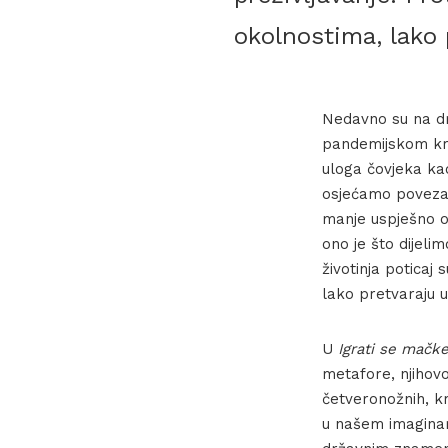
okolnostima, lako p
Nedavno su na d
pandemijskom kriz
uloga čovjeka kao
osjećamo povezano
manje uspješno ok
ono je što dijeli
životinja poticaj 
lako pretvaraju u 
U
Igrati se mačke
metafore, njihov
četveronožnih, kr
u našem imaginar