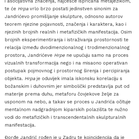
i asocijativna značenja, najčešće ispričana metajezikom,
te će
Hrpa
vrlo brzo postati jedinstven sinonim za
Jandrićevo promišljanje skulpture, odnosno autorov
teorem njezine pojavnosti, značenja i karaktera, kao i
njezinih brojnih realnih i metafizičkih manifestacija. Osim
brojnih eksperimentiranja i istraživanja prostornosti te
relacija između dvodimenzionalnog i trodimenzionalnog
prostora, Jandrićeve
Hrpe
ne upućuju samo na proces
vizualnih transformacija nego i na misaono operativan
postupak pojmovnog i prostornog širenja i percipiranja
objekta.
Hrpa
je oduvijek imala iskonsku korelaciju s
božanskim i duhovnim jer simbolički predstavlja put od
materije prema duhu, metaforu čovjekove želje za
usponom na nebo, a takav se proces u Jandrića očituje
mentalnom nadgradnjom kiparskih polazišta te nužno
vodi do metafizičkih i transcendentalnih skulpturalnih
manifestacija.
Đorđe Jandrić rođen je u Zadru te koincidencija da je