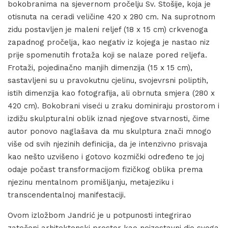
bokobranima na sjevernom pročelju Sv. Stošije, koja je
otisnuta na ceradi veličine 420 x 280 cm. Na suprotnom
zidu postavljen je maleni reljef (18 x 15 cm) crkvenoga
zapadnog pročelja, kao negativ iz kojega je nastao niz
prije spomenutih frotaža koji se nalaze pored reljefa.
Frotaži, pojedinačno manjih dimenzija (15 x 15 cm),
sastavljeni su u pravokutnu cjelinu, svojevrsni poliptih,
istih dimenzija kao fotografija, ali obrnuta smjera (280 x
420 cm). Bokobrani viseći u zraku dominiraju prostorom i
izdižu skulpturalni oblik iznad njegove stvarnosti, čime
autor ponovo naglašava da mu skulptura znači mnogo
više od svih njezinih definicija, da je intenzivno prisvaja
kao nešto uzvišeno i gotovo kozmički određeno te joj
odaje počast transformacijom fizičkog oblika prema
njezinu mentalnom promišljanju, metajeziku i
transcendentalnoj manifestaciji.
Ovom izložbom Jandrić je u potpunosti integrirao