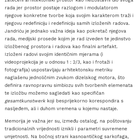
zatečeni arhitektonski prostor kao neizostavni dio svoga
rada jer prostor postaje razlogom i modulatorom
njegove konkretne tvorbe koja svojim karakterom traži i
njegovu redefiniciju i redefiniciju samih izloženih radova.
Jandriću je jednako važna ideja kao pokretač njegova
rada, medijski prosede kojim je rad izveden te jedinstvo
izložbenog prostora i radova kao finalni artefakt.
Izloženi radovi svojim identičnim mjerama (i
videoprojekcija je u odnosu 1 : 2/3, kao i frotaži i
fotografija) uspostavljaju arhitektonsku metriku
naglašenu jednoličnim zvukom dizelskog motora, što
definira ravnopravnu simbiozu svih tvorbenih elemenata
te izložbu možemo sagledati kao specifičan
gesamtkunstwerk
koji besprijekorno korespondira s
nasljeđem, ali i duhom vremena u kojemu nastaje.
Memorija je važna jer su, između ostalog, na poštovanju
tradicionalnih vrijednosti iznikli i parametri suvremene
umjetnosti. Na bočnoj strani kasnoantičkog sarkofaga,