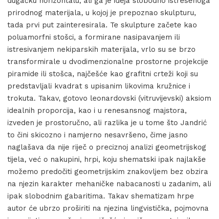
dugačku horizontalu, ali ga je ideja slobodno istresenoga
prirodnog materijala, u kojoj je prepoznao skulpturu,
tada prvi put zainteresirala. Te skulpture začete kao
poluamorfni stošci, a formirane nasipavanjem ili
istresivanjem nekiparskih materijala, vrlo su se brzo
transformirale u dvodimenzionalne prostorne projekcije
piramide ili stošca, najčešće kao grafitni crteži koji su
predstavljali kvadrat s upisanim likovima kružnice i
trokuta. Takav, gotovo leonardovski (vitruvijevski) aksiom
idealnih proporcija, kao i u renesansnog majstora,
izveden je prostoručno, ali razlika je u tome što Jandrić
to čini skicozno i namjerno nesavršeno, čime jasno
naglašava da nije riječ o preciznoj analizi geometrijskog
tijela, već o nakupini, hrpi, koju shematski ipak najlakše
možemo predočiti geometrijskim znakovljem bez obzira
na njezin karakter mehaničke nabacanosti u zadanim, ali
ipak slobodnim gabaritima. Takav shematizam hrpe
autor će ubrzo proširiti na njezina lingvistička, pojmovna