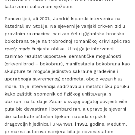
katarzom i duhovnom vježbom.
Ponovo ljeti, ali 2001., Jandrić kiparski intervenira na
katedrali sv. Stošije. Na sjeverni je vanjski crkveni zid u
pravilnim razmacima nanizao četiri gigantska brodska
bokobrana te je na trobrodnoj romaničkoj crkvi aplicirao
ready made
čunjasta oblika. U toj ga je intervenciji
zanimao rezultat uspostave semantičke mogućnosti
(crkveni brod – bokobran), manifestacija bokobrana kao
skulpture te moguće jedinstvo sakralne građevine i
uporabnoga suvremenog predmeta, oboje vezanih uz
more. Ta je intervencija sadržavala i metaforičku poruku
kako zaštititi spomenik od fizičkog uništavanja, s
obzirom na to da je Zadar u svojoj bogatoj povijesti više
puta bio devastiran i bombardiran, a upravo je sjeverni
dio katedrale oštećen tijekom napada srpskih
dragovoljnih jedinica i JNA 1991. i 1992. godine. Međutim,
primarna autorova namjera bila je novonastalom