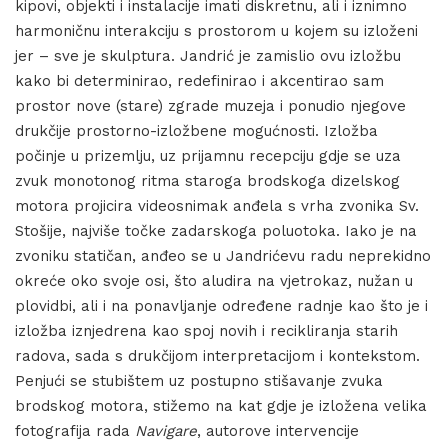
kipovi, objekti i instalacije imati diskretnu, ali i iznimno
harmoničnu interakciju s prostorom u kojem su izloženi
jer – sve je skulptura. Jandrić je zamislio ovu izložbu
kako bi determinirao, redefinirao i akcentirao sam
prostor nove (stare) zgrade muzeja i ponudio njegove
drukčije prostorno-izložbene mogućnosti. Izložba
počinje u prizemlju, uz prijamnu recepciju gdje se uza
zvuk monotonog ritma staroga brodskoga dizelskog
motora projicira videosnimak anđela s vrha zvonika Sv.
Stošije, najviše točke zadarskoga poluotoka. Iako je na
zvoniku statičan, anđeo se u Jandrićevu radu neprekidno
okreće oko svoje osi, što aludira na vjetrokaz, nužan u
plovidbi, ali i na ponavljanje određene radnje kao što je i
izložba iznjedrena kao spoj novih i recikliranja starih
radova, sada s drukčijom interpretacijom i kontekstom.
Penjući se stubištem uz postupno stišavanje zvuka
brodskog motora, stižemo na kat gdje je izložena velika
fotografija rada
Navigare
, autorove intervencije