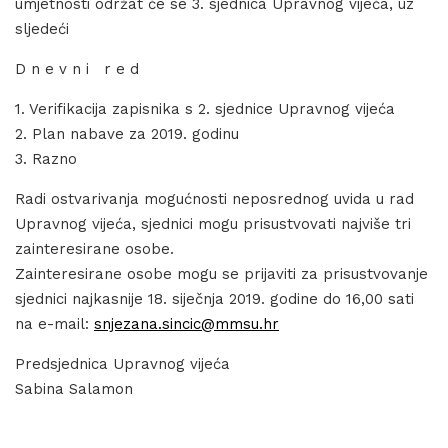
umjetnosti održat će se 3. sjednica Upravnog vijeća, uz
sljedeći
D n e v n i r e d
1. Verifikacija zapisnika s 2. sjednice Upravnog vijeća
2. Plan nabave za 2019. godinu
3. Razno
Radi ostvarivanja mogućnosti neposrednog uvida u rad
Upravnog vijeća, sjednici mogu prisustvovati najviše tri
zainteresirane osobe.
Zainteresirane osobe mogu se prijaviti za prisustvovanje
sjednici najkasnije 18. siječnja 2019. godine do 16,00 sati
na e-mail:
snjezana.sincic@mmsu.hr
Predsjednica Upravnog vijeća
Sabina Salamon