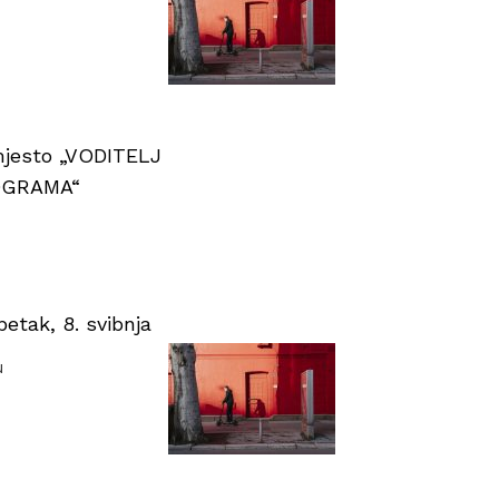
 mjesto „VODITELJ
OGRAMA“
tak, 8. svibnja
u