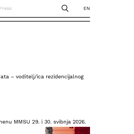
Press
EN
ta – voditelj/ica rezidencijalnog
enu MMSU 29. i 30. svibnja 2026.