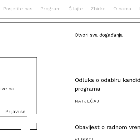
Posjetite nas
Program
Čitajte
Zbirke
O nama
Otvori sva događanja
Odluka o odabiru kandida
programa
zive na
NATJEČAJ
Obavijest o radnom vrem
VIJESTI