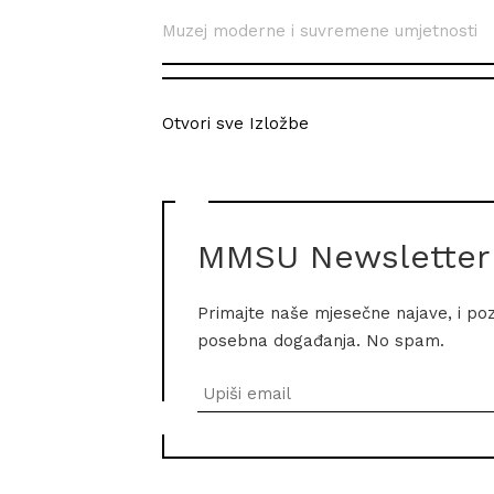
Muzej moderne i suvremene umjetnosti
Otvori sve Izložbe
MMSU Newsletter
Primajte naše mjesečne najave, i po
posebna događanja. No spam.