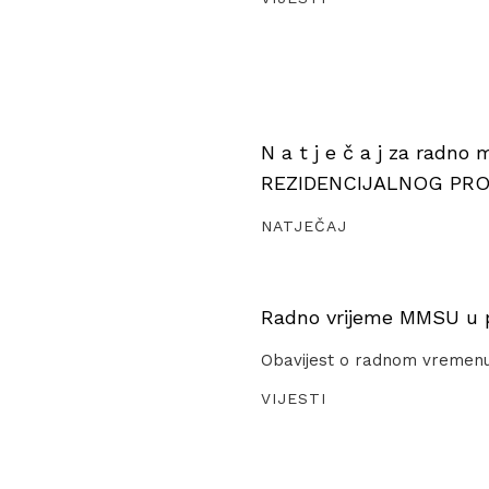
N a t j e č a j za radno
REZIDENCIJALNOG PR
NATJEČAJ
Radno vrijeme MMSU u pe
Obavijest o radnom vremen
VIJESTI