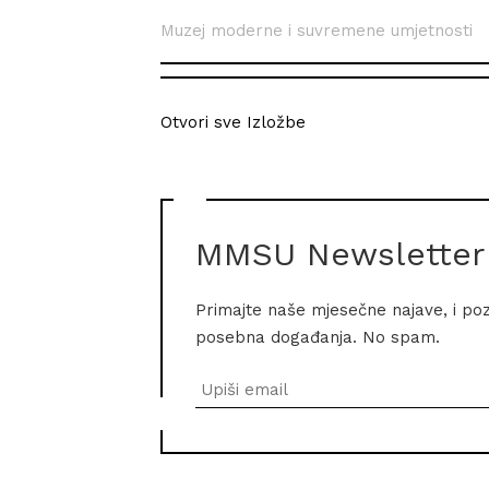
Muzej moderne i suvremene umjetnosti
Otvori sve Izložbe
MMSU Newsletter
Primajte naše mjesečne najave, i po
posebna događanja. No spam.