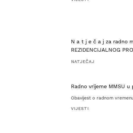
N a t j e č a j za radno
REZIDENCIJALNOG PR
NATJEČAJ
Radno vrijeme MMSU u pe
Obavijest o radnom vremen
VIJESTI