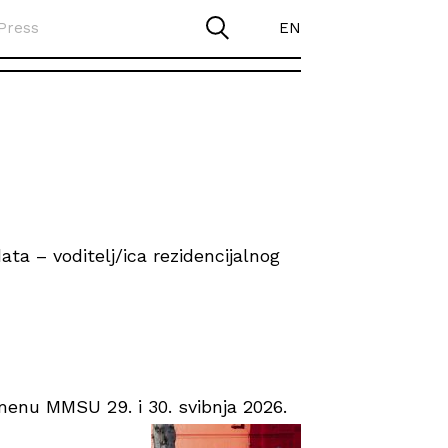
Press
EN
ta – voditelj/ica rezidencijalnog
enu MMSU 29. i 30. svibnja 2026.