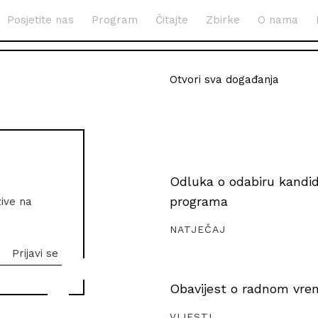
Posjetite nas
Program
Čitajte
Zbirke
O nama
Otvori sva događanja
Odluka o odabiru kandida
programa
zive na
NATJEČAJ
Obavijest o radnom vrem
VIJESTI