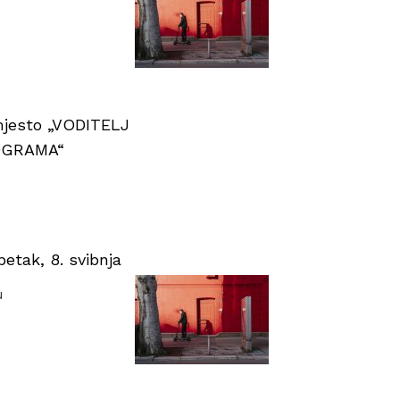
 mjesto „VODITELJ
OGRAMA“
tak, 8. svibnja
u