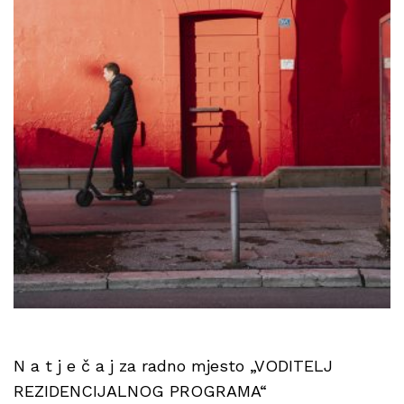
N a t j e č a j za radno mjesto „VODITELJ
REZIDENCIJALNOG PROGRAMA“