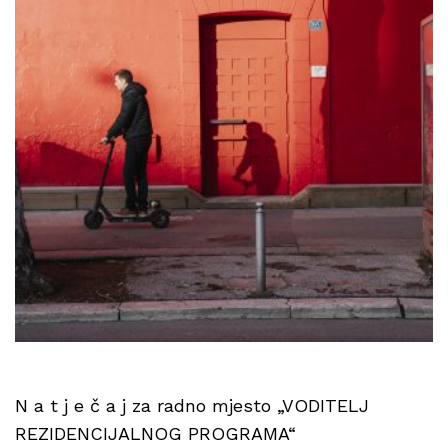
N a t j e č a j za radno mjesto „VODITELJ
REZIDENCIJALNOG PROGRAMA“