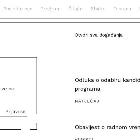
Posjetite nas
Program
Čitajte
Zbirke
O nama
Otvori sva događanja
Odluka o odabiru kandida
programa
zive na
NATJEČAJ
Obavijest o radnom vrem
VIJESTI