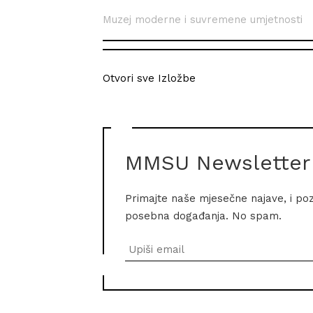
Muzej moderne i suvremene umjetnosti
Otvori sve Izložbe
MMSU Newsletter
Primajte naše mjesečne najave, i po
posebna događanja. No spam.