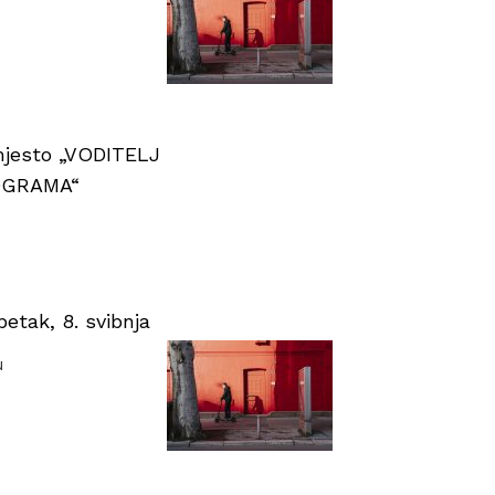
 mjesto „VODITELJ
OGRAMA“
tak, 8. svibnja
u