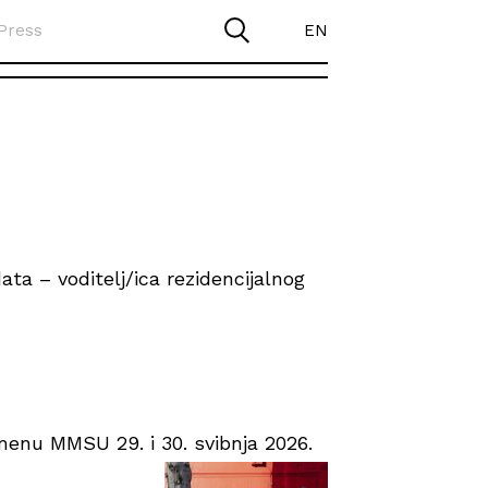
Press
EN
ta – voditelj/ica rezidencijalnog
enu MMSU 29. i 30. svibnja 2026.