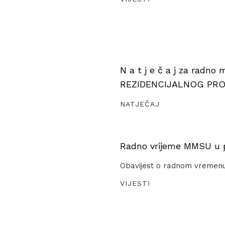
N a t j e č a j za radno
REZIDENCIJALNOG PR
NATJEČAJ
Radno vrijeme MMSU u pe
Obavijest o radnom vremen
VIJESTI