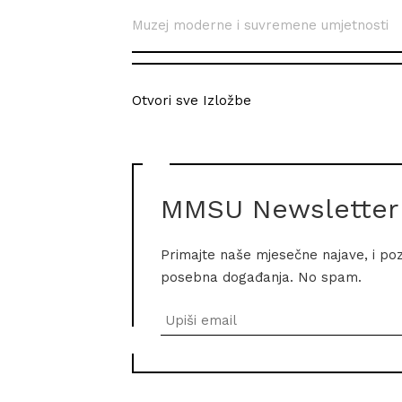
Muzej moderne i suvremene umjetnosti
Otvori sve Izložbe
MMSU Newsletter
Primajte naše mjesečne najave, i po
posebna događanja. No spam.