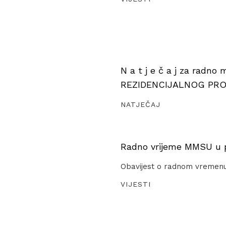
N a t j e č a j za radno
REZIDENCIJALNOG PR
NATJEČAJ
Radno vrijeme MMSU u pe
Obavijest o radnom vremen
VIJESTI