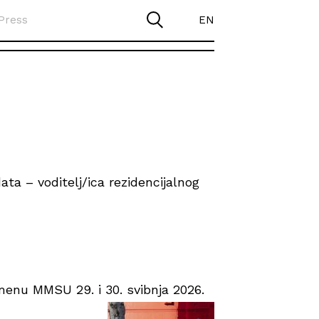
Press
EN
ta – voditelj/ica rezidencijalnog
enu MMSU 29. i 30. svibnja 2026.