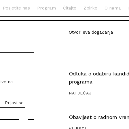
Posjetite nas
Program
Čitajte
Zbirke
O nama
Otvori sva događanja
Odluka o odabiru kandida
programa
zive na
NATJEČAJ
Obavijest o radnom vrem
VIJESTI