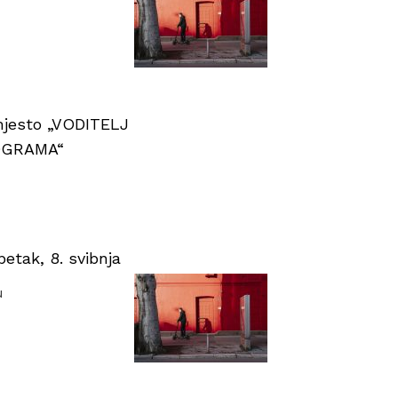
 mjesto „VODITELJ
OGRAMA“
tak, 8. svibnja
u