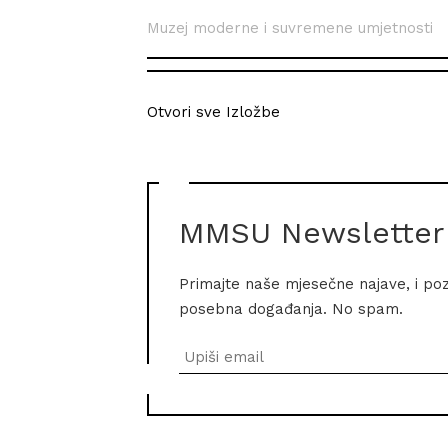
Muzej moderne i suvremene umjetnosti
Otvori sve Izložbe
MMSU Newsletter
Primajte naše mjesečne najave, i po
posebna događanja. No spam.