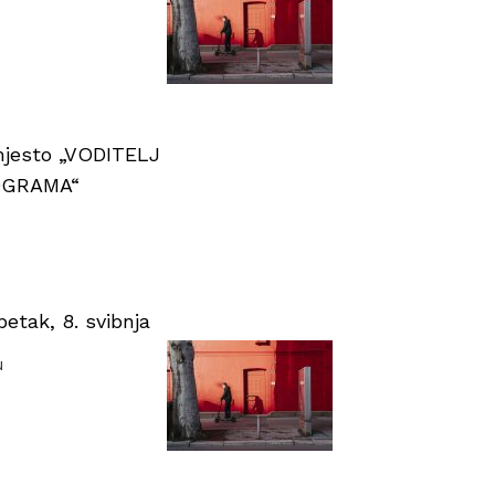
 mjesto „VODITELJ
OGRAMA“
tak, 8. svibnja
u