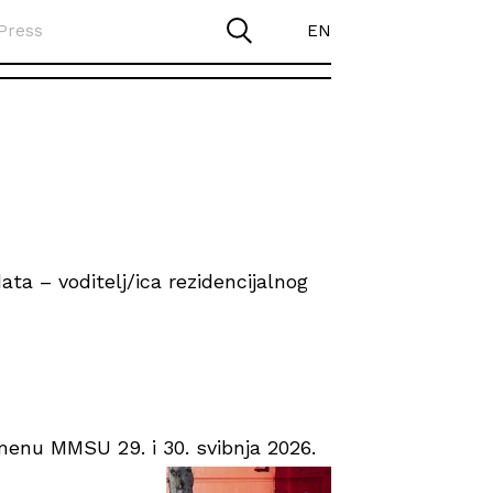
Press
EN
ta – voditelj/ica rezidencijalnog
enu MMSU 29. i 30. svibnja 2026.