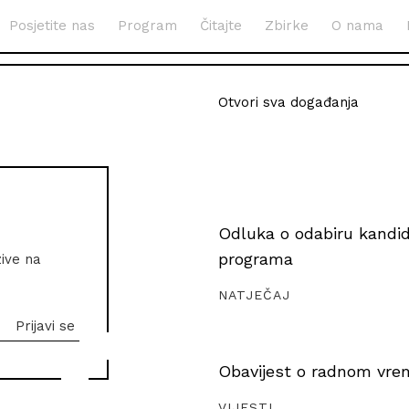
Posjetite nas
Program
Čitajte
Zbirke
O nama
Otvori sva događanja
Odluka o odabiru kandida
programa
zive na
NATJEČAJ
Obavijest o radnom vrem
VIJESTI