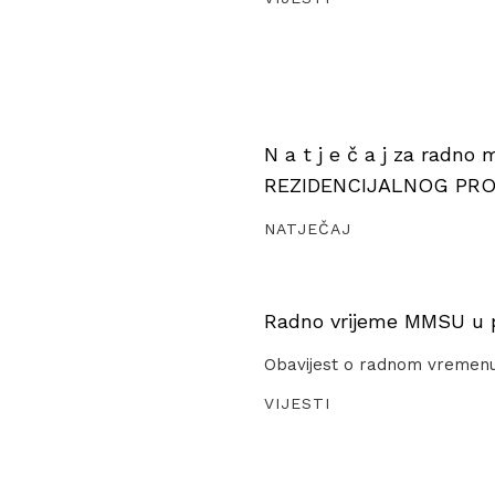
N a t j e č a j za radno
REZIDENCIJALNOG PR
NATJEČAJ
Radno vrijeme MMSU u pe
Obavijest o radnom vremen
VIJESTI