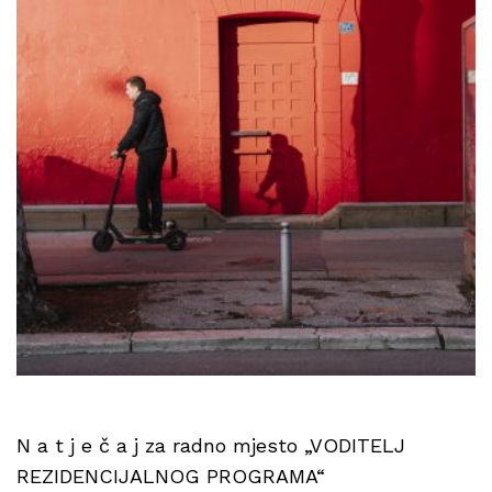
N a t j e č a j za radno mjesto „VODITELJ
REZIDENCIJALNOG PROGRAMA“